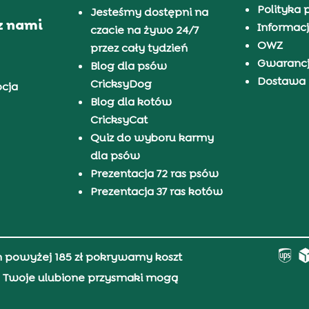
Polityka 
Jesteśmy dostępni na
z nami
Informacj
czacie na żywo 24/7
OWZ
przez cały tydzień
Gwaranc
Blog dla psów
Dostawa i
CricksyDog
pcja
Blog dla kotów
CricksyCat
Quiz do wyboru karmy
dla psów
Prezentacja 72 ras psów
Prezentacja 37 ras kotów
h powyżej 185 zł pokrywamy koszt
0, Twoje ulubione przysmaki mogą