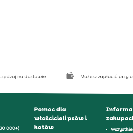

czędzaj na dostawie
Możesz zapłacić przy 
Pomoc dla
Informa
właścicieli psów i
zakupac
kotów
30 000+)
Wszystkie