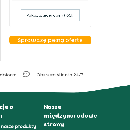
Pokaz więcej opinii (1851)
Sprawdzę pełną ofertę

odbiorze
Obsługa klienta 24/7
cje o
Nasze
h
międzynarodowe
strony
 nasze produkty