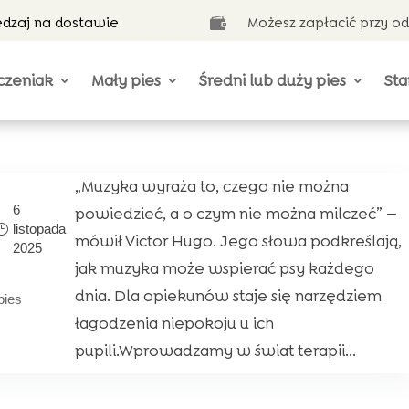
ędzaj na dostawie
Możesz zapłacić przy o

czeniak
Mały pies
Średni lub duży pies
Sta
„Muzyka wyraża to, czego nie można
6
powiedzieć, a o czym nie można milczeć” —
listopada
mówił Victor Hugo. Jego słowa podkreślają,
2025
jak muzyka może wspierać psy każdego
dnia. Dla opiekunów staje się narzędziem
pies
łagodzenia niepokoju u ich
pupili.Wprowadzamy w świat terapii...