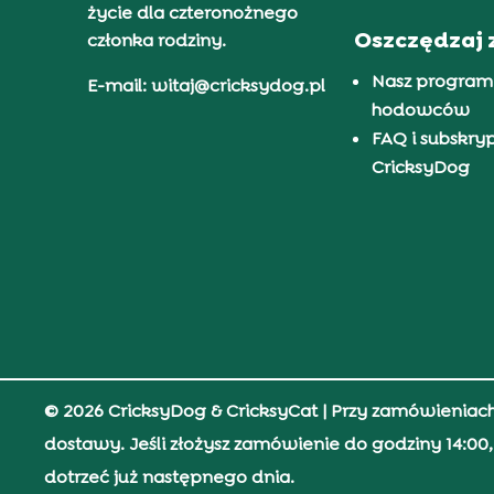
życie dla czteronożnego
Oszczędzaj 
członka rodziny.
Nasz program
E-mail: witaj@cricksydog.pl
hodowców
FAQ i subskry
CricksyDog
© 2026 CricksyDog & CricksyCat
| Przy zamówieniac
dostawy. Jeśli złożysz zamówienie do godziny 14:0
dotrzeć już następnego dnia.