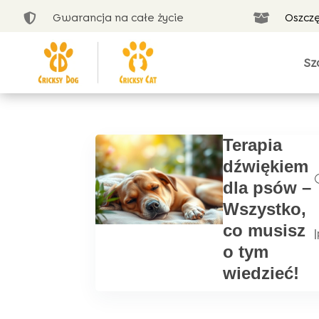
Gwarancja na całe życie
Oszcz


Sz
Terapia
dźwiękiem
dla psów –
Wszystko,
co musisz
|
o tym
wiedzieć!