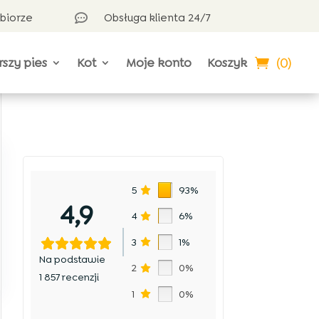
dbiorze
Obsługa klienta 24/7

(0)
rszy pies
Kot
Moje konto
Koszyk
5
93%
4,9
4
6%
3
1%
Na podstawie
2
0%
1 857 recenzji
1
0%