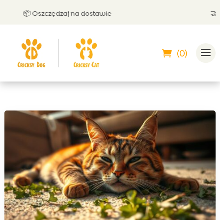
📦 Oszczędzaj na dostawie
🤝 Może
(0)