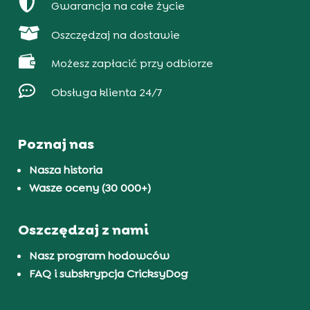

Gwarancja na całe życie

Oszczędzaj na dostawie

Możesz zapłacić przy odbiorze

Obsługa klienta 24/7
Poznaj nas
Nasza historia
Wasze oceny (30 000+)
Oszczędzaj z nami
Nasz program hodowców
FAQ i subskrypcja CricksyDog