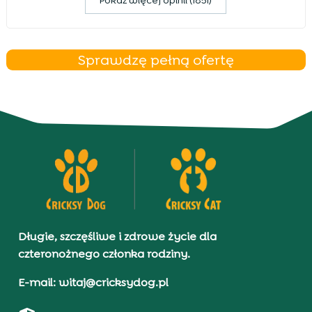
Pokaz więcej opinii (1851)
Sprawdzę pełną ofertę
Długie, szczęśliwe i zdrowe życie dla
czteronożnego członka rodziny.
E-mail: witaj@cricksydog.pl