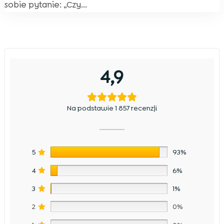
sobie pytanie: „Czy...
4,9
Na podstawie 1 857 recenzji
5
93%
4
6%
3
1%
2
0%