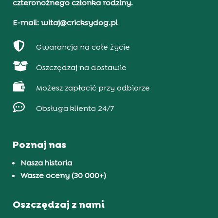
czteronożnego członka rodziny.
E-mail: witaj@cricksydog.pl

Gwarancja na całe życie

Oszczędzaj na dostawie

Możesz zapłacić przy odbiorze

Obsługa klienta 24/7
Poznaj nas
Nasza historia
Wasze oceny (30 000+)
Oszczędzaj z nami