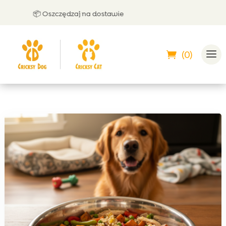
📦 Oszczędzaj na dostawie
🤝 Mo
(0)