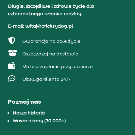
Długie, szczęśliwe i zdrowe życie dla
czteronożnego członka rodziny.
E-mail: witaj@cricksydog.pl

Gwarancja na całe życie

Oszczędzaj na dostawie

Możesz zapłacić przy odbiorze

Obsługa klienta 24/7
Poznaj nas
Nasza historia
Wasze oceny (30 000+)