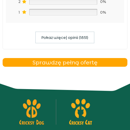
2
0%
1
0%
Pokaz więcej opinii (1851)
Sprawdzę pełną ofertę