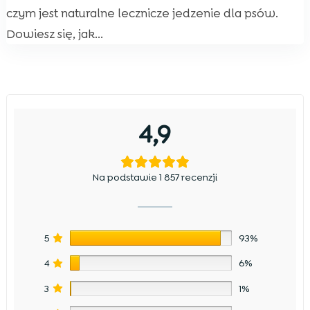
czym jest naturalne lecznicze jedzenie dla psów.
Dowiesz się, jak...
4,9
Na podstawie 1 857 recenzji
5
93%
4
6%
3
1%