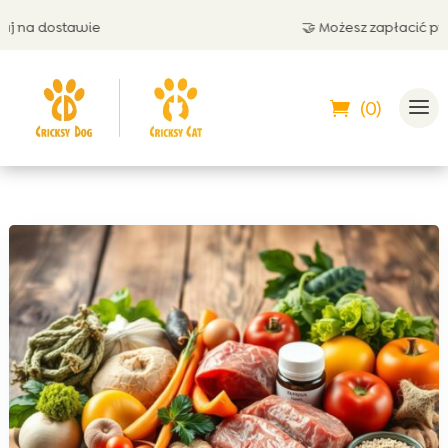
na dostawie
🤝 Możesz zapłacić przy 
(0)