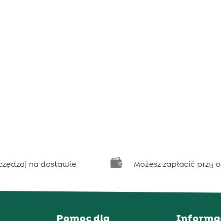

czędzaj na dostawie
Możesz zapłacić przy 
Pomoc dla
Informa