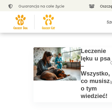
Gwarancja na całe życie
Oszcz


Sz
Leczenie
lęku u psa
–
Wszystko,
co musisz
|
o tym
wiedzieć!