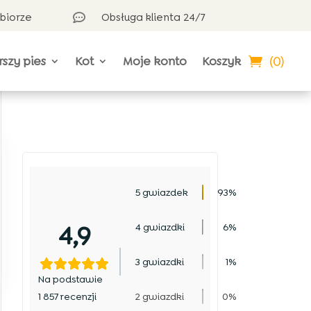
dbiorze
Obsługa klienta 24/7

(0)
rszy pies
Kot
Moje konto
Koszyk
5 gwiazdek
93%
4,9
4 gwiazdki
6%
3 gwiazdki
1%
Na podstawie
1 857 recenzji
2 gwiazdki
0%