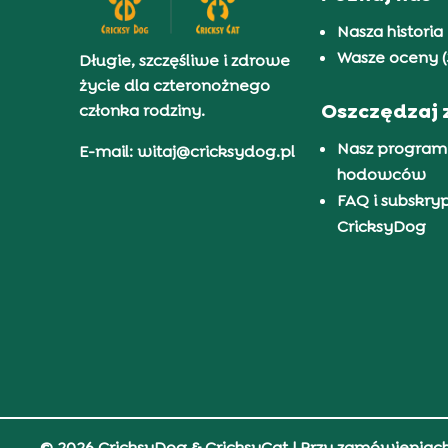
Nasza historia
Wasze oceny (
Długie, szczęśliwe i zdrowe
życie dla czteronożnego
Oszczędzaj 
członka rodziny.
Nasz program
E-mail: witaj@cricksydog.pl
hodowców
FAQ i subskry
CricksyDog
© 2026 CricksyDog & CricksyCat
| Przy zamówieniac