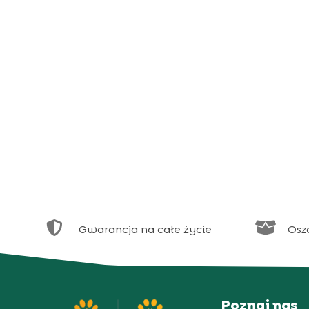


Gwarancja na całe życie
Osz
Poznaj nas