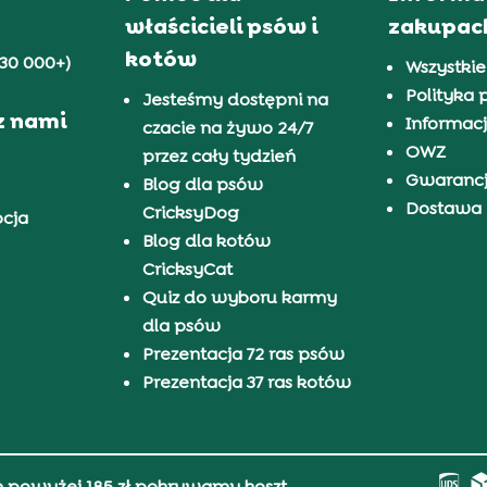
właścicieli psów i
zakupac
kotów
30 000+)
Wszystkie
Polityka 
Jesteśmy dostępni na
z nami
Informacj
czacie na żywo 24/7
OWZ
przez cały tydzień
Gwaranc
Blog dla psów
Dostawa i
CricksyDog
pcja
Blog dla kotów
CricksyCat
Quiz do wyboru karmy
dla psów
Prezentacja 72 ras psów
Prezentacja 37 ras kotów
h powyżej 185 zł pokrywamy koszt