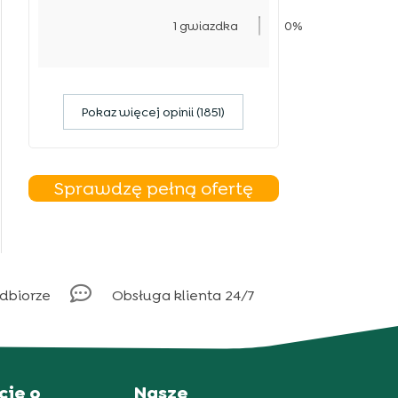
1 gwiazdka
0%
Pokaz więcej opinii (1851)
Sprawdzę pełną ofertę

odbiorze
Obsługa klienta 24/7
cje o
Nasze