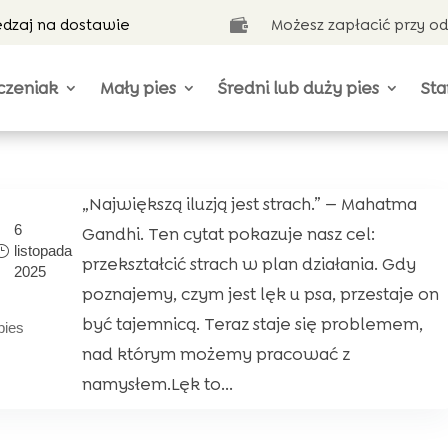
ędzaj na dostawie
Możesz zapłacić przy o

czeniak
Mały pies
Średni lub duży pies
Sta
„Największą iluzją jest strach.” — Mahatma
6
Gandhi. Ten cytat pokazuje nasz cel:
listopada
przekształcić strach w plan działania. Gdy
2025
poznajemy, czym jest lęk u psa, przestaje on
być tajemnicą. Teraz staje się problemem,
pies
nad którym możemy pracować z
namysłem.Lęk to...