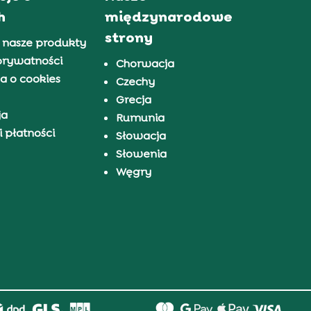
h
międzynarodowe
strony
 nasze produkty
prywatności
Chorwacja
a o cookies
Czechy
Grecja
ja
Rumunia
 płatności
Słowacja
Słowenia
Węgry