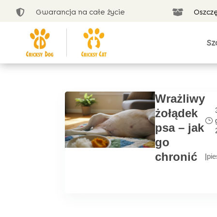
Gwarancja na całe życie
Oszcz


Sz
Wrażliwy
żołądek
psa – jak
go
chronić
|
pie