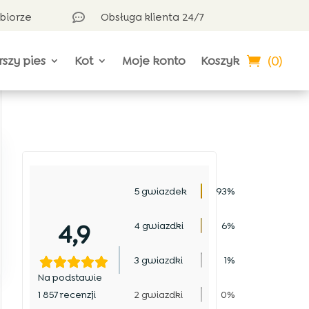
dbiorze
Obsługa klienta 24/7

(0)
rszy pies
Kot
Moje konto
Koszyk
5 gwiazdek
93%
4,9
4 gwiazdki
6%
3 gwiazdki
1%
Na podstawie
1 857 recenzji
2 gwiazdki
0%