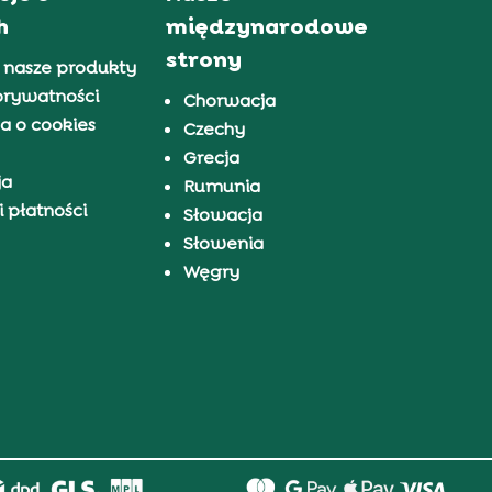
h
międzynarodowe
strony
 nasze produkty
prywatności
Chorwacja
a o cookies
Czechy
Grecja
ja
Rumunia
 płatności
Słowacja
Słowenia
Węgry