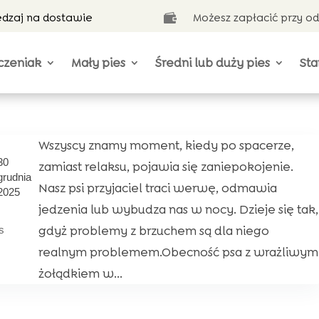
ędzaj na dostawie
Możesz zapłacić przy o

czeniak
Mały pies
Średni lub duży pies
Sta
Wszyscy znamy moment, kiedy po spacerze,
30
zamiast relaksu, pojawia się zaniepokojenie.
grudnia
Nasz psi przyjaciel traci werwę, odmawia
2025
jedzenia lub wybudza nas w nocy. Dzieje się tak,
gdyż problemy z brzuchem są dla niego
s
realnym problemem.Obecność psa z wrażliwym
żołądkiem w...