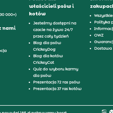
właścicieli psów i
zakupac
kotów
30 000+)
Wszystkie
Polityka 
Jesteśmy dostępni na
z nami
Informacj
czacie na żywo 24/7
OWZ
przez cały tydzień
Gwaranc
Blog dla psów
Dostawa i
CricksyDog
pcja
Blog dla kotów
CricksyCat
Quiz do wyboru karmy
dla psów
Prezentacja 72 ras psów
Prezentacja 37 ras kotów
h powyżej 185 zł pokrywamy koszt