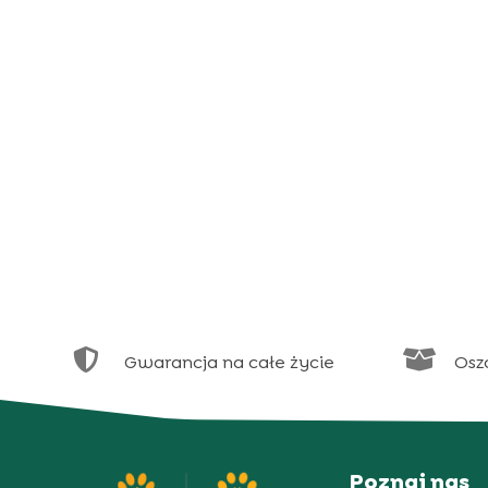


Gwarancja na całe życie
Osz
Poznaj nas