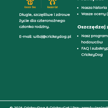
Nasza historia
Wasze oceny (
Długie, szczęśliwe i zdrowe
życie dla czteronożnego
Oszczędzaj 
członka rodziny.
Nasz program
E-mail: witaj@cricksydog.pl
hodowców
FAQ i subskry
CricksyDog
© 2026 CricksyDog & CricksyCat
| Przy zamówieniac