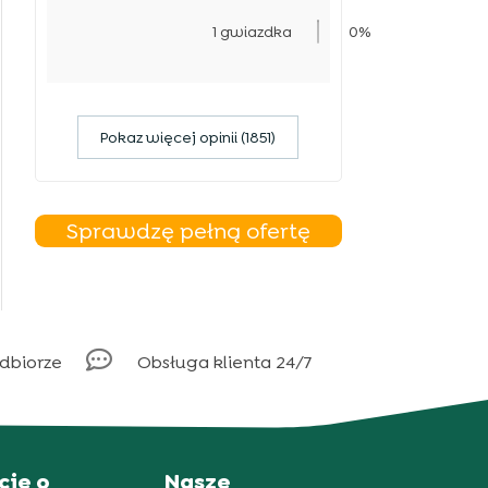
1 gwiazdka
0%
Pokaz więcej opinii (1851)
Sprawdzę pełną ofertę

odbiorze
Obsługa klienta 24/7
cje o
Nasze