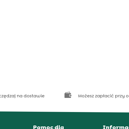

czędzaj na dostawie
Możesz zapłacić przy 
Pomoc dla
Informa