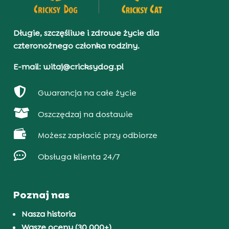
Długie, szczęśliwe i zdrowe życie dla
czteronożnego członka rodziny.
E-mail: witaj@cricksydog.pl

Gwarancja na całe życie

Oszczędzaj na dostawie

Możesz zapłacić przy odbiorze

Obsługa klienta 24/7
Poznaj nas
Nasza historia
Wasze oceny (30 000+)