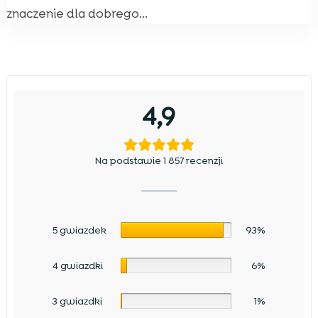
znaczenie dla dobrego...
4,9
Na podstawie 1 857 recenzji
5 gwiazdek
93%
4 gwiazdki
6%
3 gwiazdki
1%