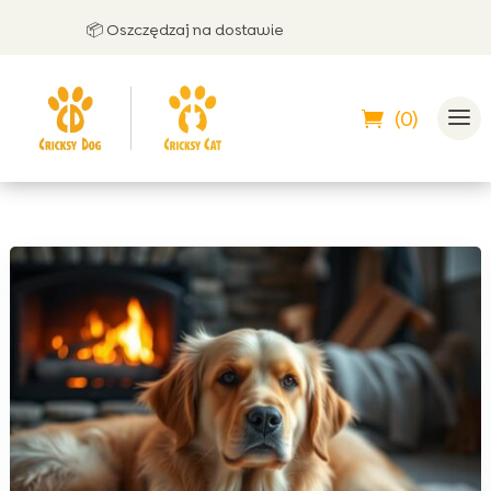
📦 Oszczędzaj na dostawie
🤝
(0)