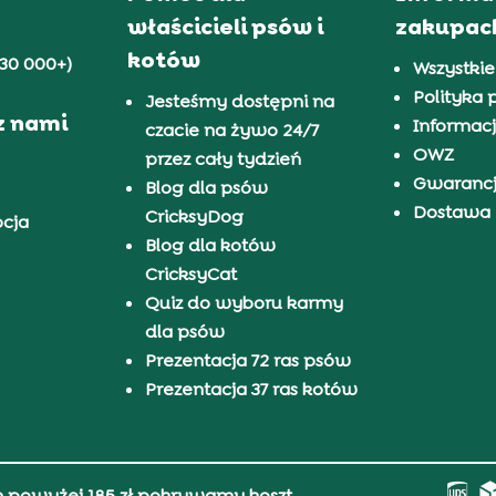
właścicieli psów i
zakupac
kotów
30 000+)
Wszystkie
Polityka 
Jesteśmy dostępni na
z nami
Informacj
czacie na żywo 24/7
OWZ
przez cały tydzień
Gwaranc
Blog dla psów
Dostawa i
CricksyDog
pcja
Blog dla kotów
CricksyCat
Quiz do wyboru karmy
dla psów
Prezentacja 72 ras psów
Prezentacja 37 ras kotów
h powyżej 185 zł pokrywamy koszt