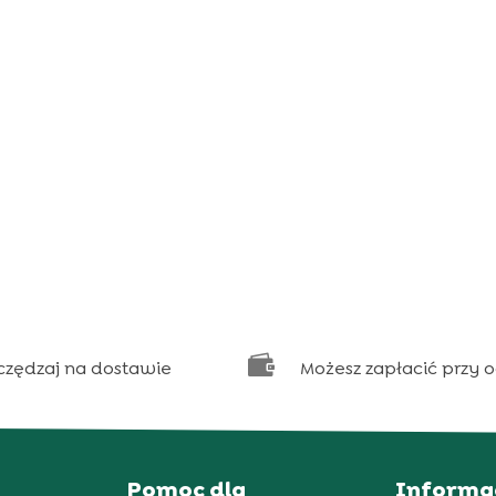

czędzaj na dostawie
Możesz zapłacić przy 
Pomoc dla
Informa