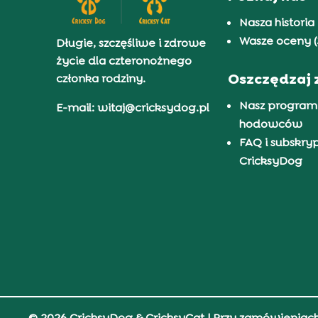
Nasza historia
Wasze oceny (
Długie, szczęśliwe i zdrowe
życie dla czteronożnego
Oszczędzaj 
członka rodziny.
Nasz program
E-mail: witaj@cricksydog.pl
hodowców
FAQ i subskry
CricksyDog
© 2026 CricksyDog & CricksyCat
| Przy zamówieniac