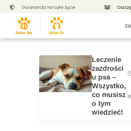
Gwarancja na całe życie
Oszcz


Sz
Leczenie
zazdrości
u psa –
Wszystko,
co musisz
|
p
o tym
wiedzieć!