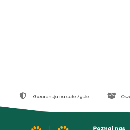


Gwarancja na całe życie
Osz
Poznaj nas