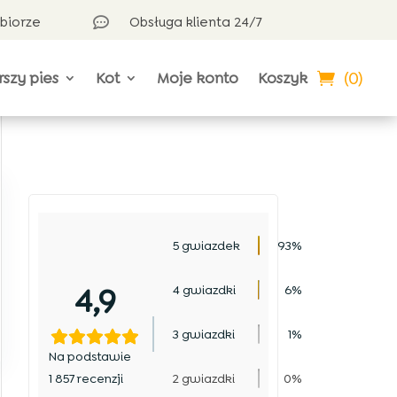
dbiorze
Obsługa klienta 24/7

(0)
rszy pies
Kot
Moje konto
Koszyk
5 gwiazdek
93%
4,9
4 gwiazdki
6%
3 gwiazdki
1%
Na podstawie
1 857 recenzji
2 gwiazdki
0%