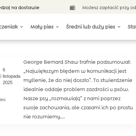
ędzaj na dostawie
Możesz zapłacić przy o

czeniak
Mały pies
Średni lub duży pies
Sta
George Bernard Shaw trafnie podsumował:
6
„Największym błędem w komunikacji jest
listopada
myślenie, że do niej doszło”. To stwierdzenie
2025
idealnie oddaje problem zazdrości u psów.
Nasze psy „rozmawiają” z nami poprzez
ies
swoje zachowania, ale czasami ich po prostu
nie rozumiemy....