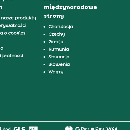
h
międzynarodowe
strony
 nasze produkty
prywatności
Chorwacja
a o cookies
Czechy
Grecja
ja
Rumunia
 płatności
Słowacja
Słowenia
Węgry