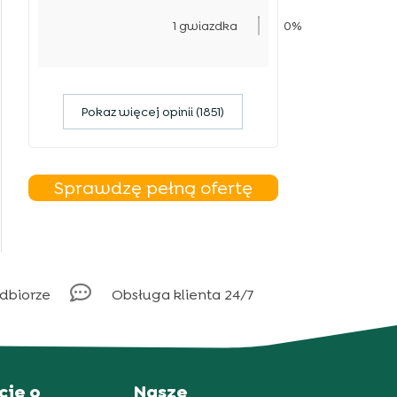
1 gwiazdka
0%
Pokaz więcej opinii (1851)
Sprawdzę pełną ofertę

odbiorze
Obsługa klienta 24/7
cje o
Nasze