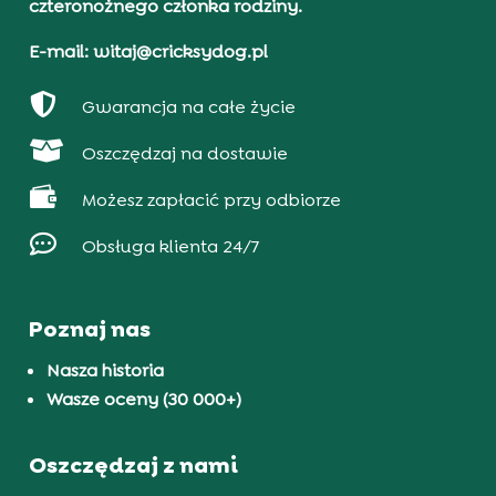
czteronożnego członka rodziny.
E-mail: witaj@cricksydog.pl

Gwarancja na całe życie

Oszczędzaj na dostawie

Możesz zapłacić przy odbiorze

Obsługa klienta 24/7
Poznaj nas
Nasza historia
Wasze oceny (30 000+)
Oszczędzaj z nami