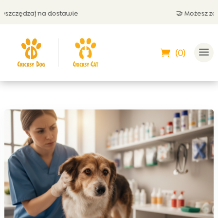
zędzaj na dostawie
🤝 Możesz zapłaci
(0)