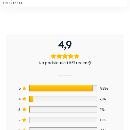
może to...
4,9
Na podstawie 1 857 recenzji
5
93%
4
6%
3
1%
2
0%