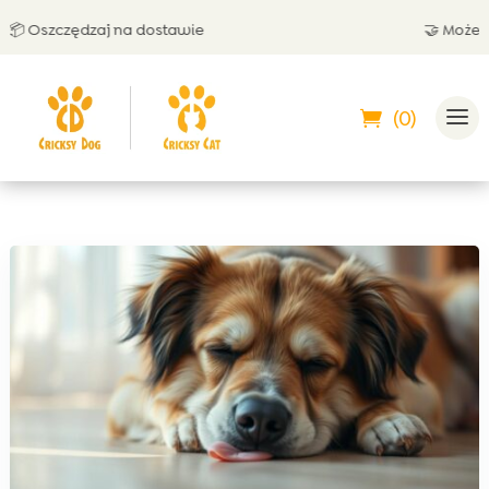
 Oszczędzaj na dostawie
🤝 Możesz za
(0)