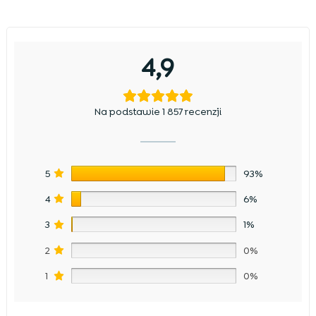
4,9
Na podstawie 1 857 recenzji
5
93%
4
6%
3
1%
2
0%
1
0%