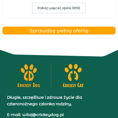
Pokaz więcej opinii (1851)
Sprawdzę pełną ofertę
Długie, szczęśliwe i zdrowe życie dla
czteronożnego członka rodziny.
E-mail: witaj@cricksydog.pl