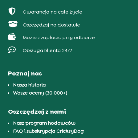

Gwarancja na całe życie

Oszczędzaj na dostawie

Możesz zapłacić przy odbiorze

Obsługa klienta 24/7
Poznaj nas
Nasza historia
Wasze oceny (30 000+)
Oszczędzaj z nami
Nasz program hodowców
FAQ i subskrypcja CricksyDog