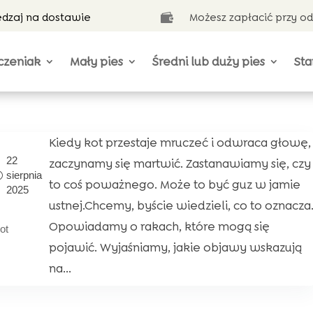
ędzaj na dostawie
Możesz zapłacić przy o

czeniak
Mały pies
Średni lub duży pies
Sta
Kiedy kot przestaje mruczeć i odwraca głowę,
22
zaczynamy się martwić. Zastanawiamy się, czy
sierpnia
to coś poważnego. Może to być guz w jamie
2025
ustnej.Chcemy, byście wiedzieli, co to oznacza
Opowiadamy o rakach, które mogą się
ot
pojawić. Wyjaśniamy, jakie objawy wskazują
na...