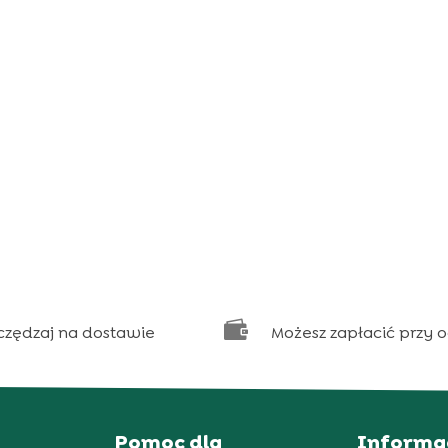

czędzaj na dostawie
Możesz zapłacić przy 
Pomoc dla
Informa