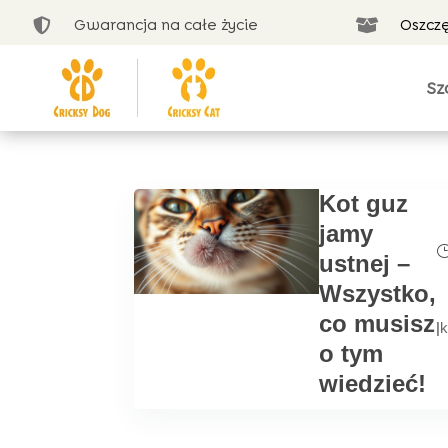
Gwarancja na całe życie
Oszcz


Sz
Kot guz
jamy
ustnej –
Wszystko,
co musisz
|
k
o tym
wiedzieć!