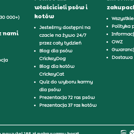
właścicieli psów i
zakupac
kotów
30 000+)
Wszystkie
Polityka 
Jesteśmy dostępni na
z nami
Informacj
czacie na żywo 24/7
OWZ
przez cały tydzień
Gwaranc
Blog dla psów
Dostawa i
CricksyDog
pcja
Blog dla kotów
CricksyCat
Quiz do wyboru karmy
dla psów
Prezentacja 72 ras psów
Prezentacja 37 ras kotów
h powyżej 185 zł pokrywamy koszt