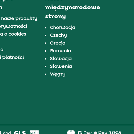
h
międzynarodowe
strony
 nasze produkty
prywatności
Chorwacja
a o cookies
Czechy
Grecja
ja
Rumunia
 płatności
Słowacja
Słowenia
Węgry