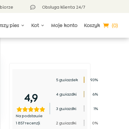
dbiorze
Obsługa klienta 24/7

(0)
rszy pies
Kot
Moje konto
Koszyk
5 gwiazdek
93%
.
4,9
4 gwiazdki
6%
3 gwiazdki
1%
Na podstawie
1 857 recenzji
2 gwiazdki
0%