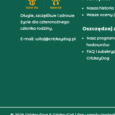
Nasza historia
Wasze oceny (
Długie, szczęśliwe i zdrowe
życie dla czteronożnego
Oszczędzaj 
członka rodziny.
Nasz program
E-mail: witaj@cricksydog.pl
hodowców
FAQ i subskry
CricksyDog
© 2026 CricksyDog & CricksyCat
| Przy zamówieniac