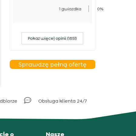
1 gwiazdka
0%
Pokaz więcej opinii (1851)
Sprawdzę pełną ofertę

odbiorze
Obsługa klienta 24/7
cje o
Nasze