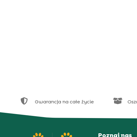


Gwarancja na całe życie
Osz
Poznaj nas