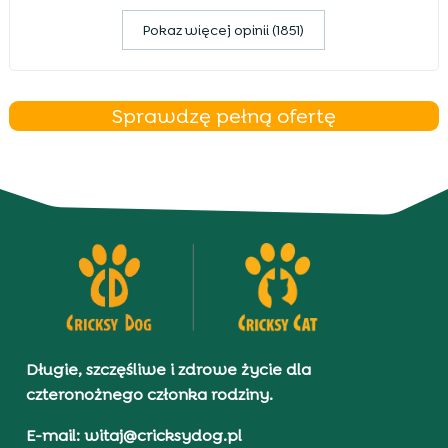
Pokaz więcej opinii (1851)
Sprawdzę pełną ofertę
Długie, szczęśliwe i zdrowe życie dla
czteronożnego członka rodziny.
E-mail: witaj@cricksydog.pl