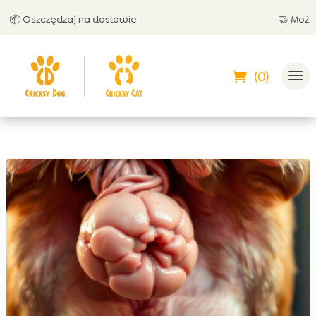
 Oszczędzaj na dostawie
🤝 Możesz za
(0)