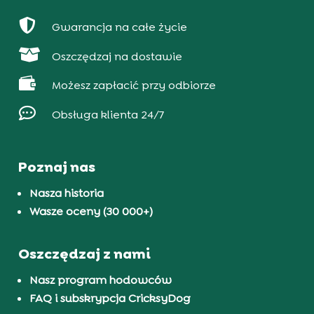

Gwarancja na całe życie

Oszczędzaj na dostawie

Możesz zapłacić przy odbiorze

Obsługa klienta 24/7
Poznaj nas
Nasza historia
Wasze oceny (30 000+)
Oszczędzaj z nami
Nasz program hodowców
FAQ i subskrypcja CricksyDog