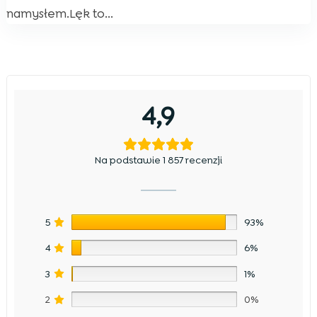
namysłem.Lęk to...
4,9
Na podstawie 1 857 recenzji
5
93%
4
6%
3
1%
2
0%