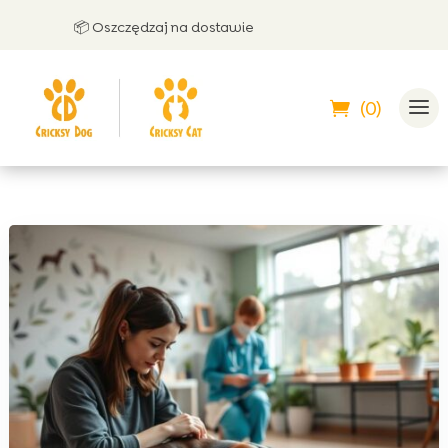
📦 Oszczędzaj na dostawie
🤝 
(0)