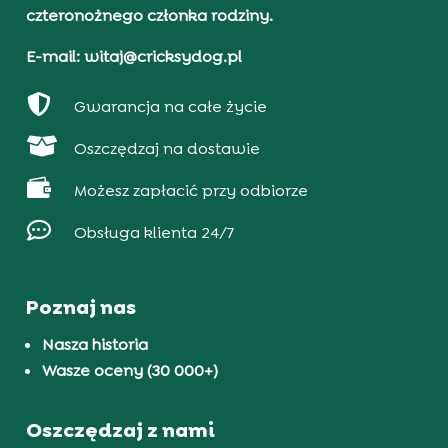
czteronożnego członka rodziny.
E-mail: witaj@cricksydog.pl

Gwarancja na całe życie

Oszczędzaj na dostawie

Możesz zapłacić przy odbiorze

Obsługa klienta 24/7
Poznaj nas
Nasza historia
Wasze oceny (30 000+)
Oszczędzaj z nami