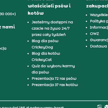
właścicieli psów i
zakupac
kotów
30 000+)
Wszystkie
Polityka 
Jesteśmy dostępni na
z nami
Informacj
czacie na żywo 24/7
OWZ
przez cały tydzień
Gwaranc
Blog dla psów
Dostawa i
CricksyDog
pcja
Blog dla kotów
CricksyCat
Quiz do wyboru karmy
dla psów
Prezentacja 72 ras psów
Prezentacja 37 ras kotów
h powyżej 185 zł pokrywamy koszt