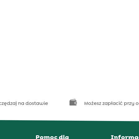

czędzaj na dostawie
Możesz zapłacić przy 
Pomoc dla
Informa