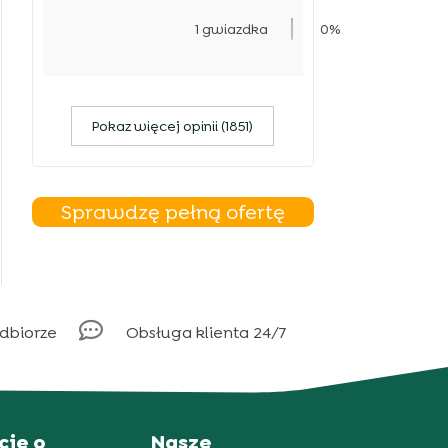
1 gwiazdka
0%
Pokaz więcej opinii (1851)
Sprawdzę pełną ofertę

odbiorze
Obsługa klienta 24/7
cje o
Nasze