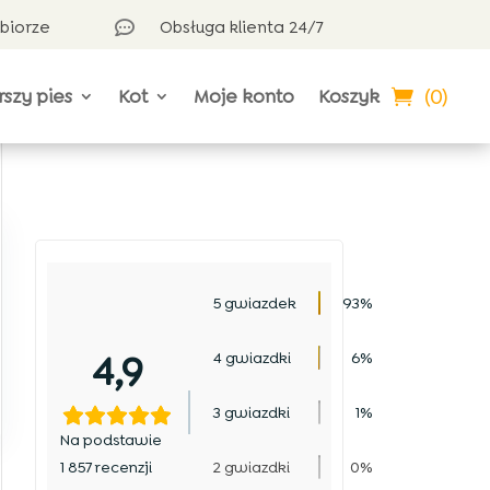
dbiorze
Obsługa klienta 24/7

(0)
rszy pies
Kot
Moje konto
Koszyk
5 gwiazdek
93%
4,9
4 gwiazdki
6%
3 gwiazdki
1%
Na podstawie
1 857 recenzji
2 gwiazdki
0%