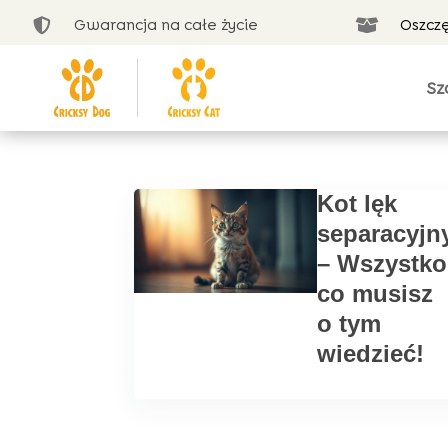
Gwarancja na całe życie
Oszcz


Sz
Kot lęk
separacyjn
– Wszystko
co musisz
o tym
wiedzieć!