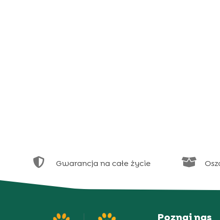


Gwarancja na całe życie
Osz
Poznaj nas