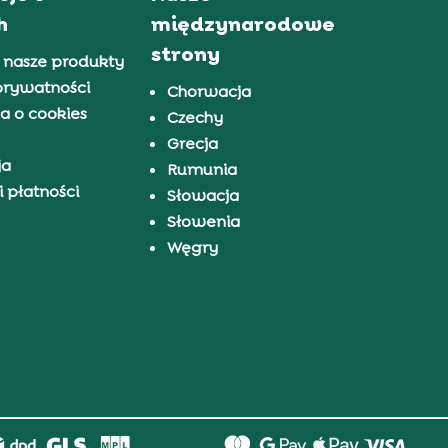
h
międzynarodowe
strony
 nasze produkty
prywatności
Chorwacja
a o cookies
Czechy
Grecja
ja
Rumunia
 płatności
Słowacja
Słowenia
Węgry