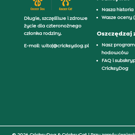
Nasza historia
Wasze oceny (
Długie, szczęśliwe i zdrowe
życie dla czteronożnego
Oszczędzaj 
członka rodziny.
Nasz program
E-mail: witaj@cricksydog.pl
hodowców
FAQ i subskry
CricksyDog
© 2026 CricksyDog & CricksyCat
| Przy zamówieniac