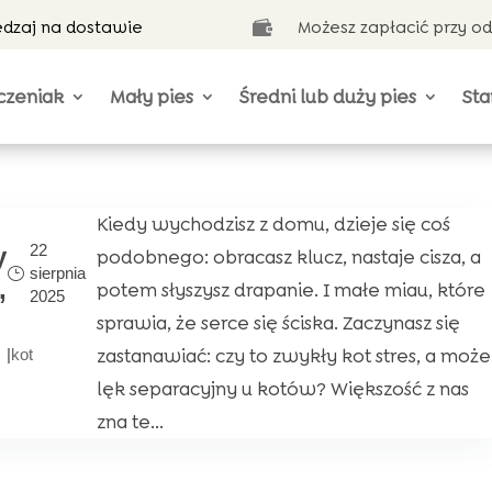
ędzaj na dostawie
Możesz zapłacić przy o

czeniak
Mały pies
Średni lub duży pies
Sta
Kiedy wychodzisz z domu, dzieje się coś
22
y
podobnego: obracasz klucz, nastaje cisza, a
sierpnia
,
potem słyszysz drapanie. I małe miau, które
2025
sprawia, że serce się ściska. Zaczynasz się
zastanawiać: czy to zwykły kot stres, a może
|
kot
lęk separacyjny u kotów? Większość z nas
zna te...