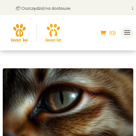
📦 Oszczędzaj na dostawie
🤝 Moż
(0)