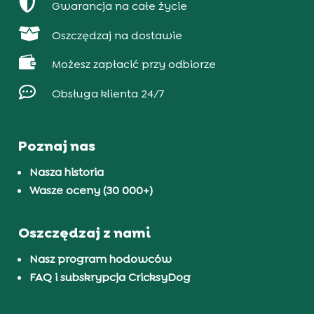

Gwarancja na całe życie

Oszczędzaj na dostawie

Możesz zapłacić przy odbiorze

Obsługa klienta 24/7
Poznaj nas
Nasza historia
Wasze oceny (30 000+)
Oszczędzaj z nami
Nasz program hodowców
FAQ i subskrypcja CricksyDog