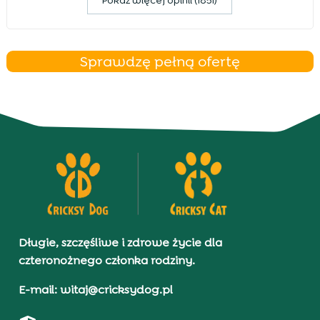
Pokaz więcej opinii (1851)
Sprawdzę pełną ofertę
Długie, szczęśliwe i zdrowe życie dla
czteronożnego członka rodziny.
E-mail: witaj@cricksydog.pl