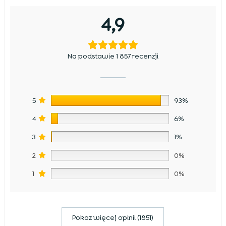
4,9
Na podstawie 1 857 recenzji
5
93%
4
6%
3
1%
2
0%
1
0%
Pokaz więcej opinii (1851)