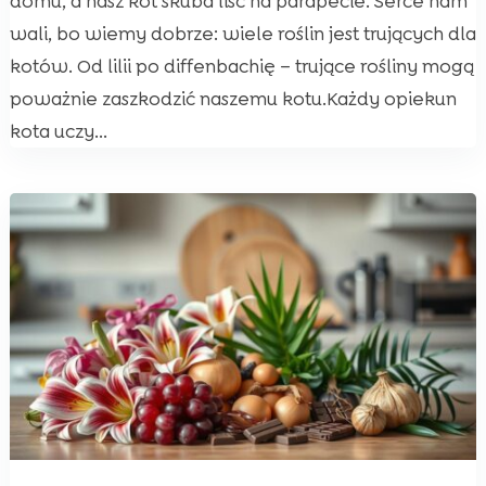
domu, a nasz kot skuba liść na parapecie. Serce nam
wali, bo wiemy dobrze: wiele roślin jest trujących dla
kotów. Od lilii po diffenbachię – trujące rośliny mogą
poważnie zaszkodzić naszemu kotu.Każdy opiekun
kota uczy...