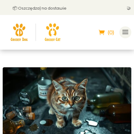
📦 Oszczędzaj na dostawie
🤝 Możesz 
(0)