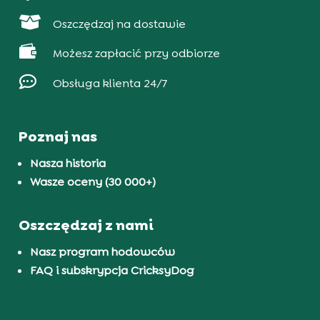

Oszczędzaj na dostawie

Możesz zapłacić przy odbiorze

Obsługa klienta 24/7
Poznaj nas
Nasza historia
Wasze oceny (30 000+)
Oszczędzaj z nami
Nasz program hodowców
FAQ i subskrypcja CricksyDog