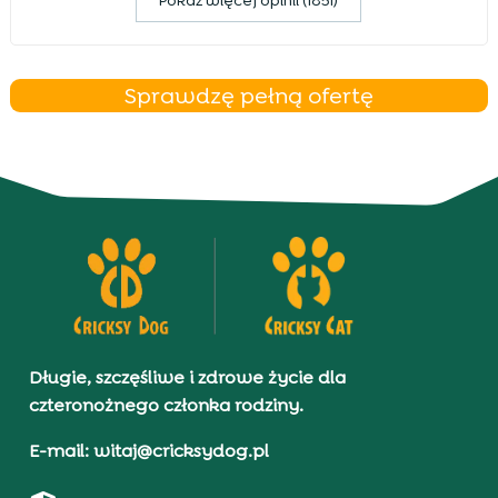
Pokaz więcej opinii (1851)
Sprawdzę pełną ofertę
Długie, szczęśliwe i zdrowe życie dla
czteronożnego członka rodziny.
E-mail: witaj@cricksydog.pl