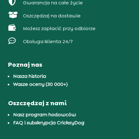

Gwarancja na całe życie

Oszczędzaj na dostawie

Możesz zapłacić przy odbiorze

Obsługa klienta 24/7
Poznaj nas
Nasza historia
Wasze oceny (30 000+)
Oszczędzaj z nami
Nasz program hodowców
FAQ i subskrypcja CricksyDog