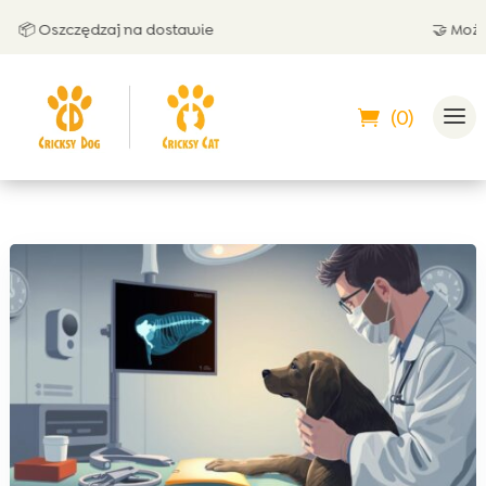
 Oszczędzaj na dostawie
🤝 Możesz z
(0)