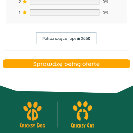
2
0%
1
0%
Pokaz więcej opinii (1851)
Sprawdzę pełną ofertę