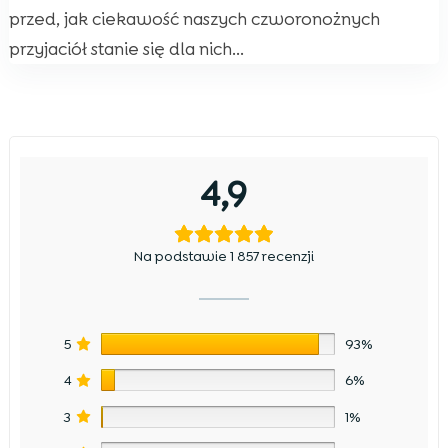
przed, jak ciekawość naszych czworonożnych
przyjaciół stanie się dla nich...
4,9
Na podstawie 1 857 recenzji
5
93%
4
6%
3
1%