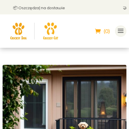
📦 Oszczędzaj na dostawie
🤝 Może
(0)