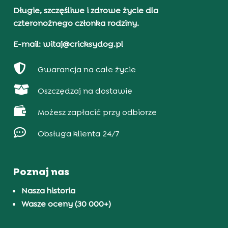
Długie, szczęśliwe i zdrowe życie dla
czteronożnego członka rodziny.
E-mail: witaj@cricksydog.pl

Gwarancja na całe życie

Oszczędzaj na dostawie

Możesz zapłacić przy odbiorze

Obsługa klienta 24/7
Poznaj nas
Nasza historia
Wasze oceny (30 000+)