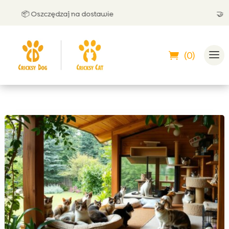
 Oszczędzaj na dostawie
🤝 Możesz za
(0)