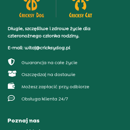
Długie, szczęśliwe i zdrowe życie dla
czteronożnego członka rodziny.
E-mail: witaj@cricksydog.pl

Gwarancja na całe życie

Oszczędzaj na dostawie

Możesz zapłacić przy odbiorze

Obsługa klienta 24/7
Poznaj nas