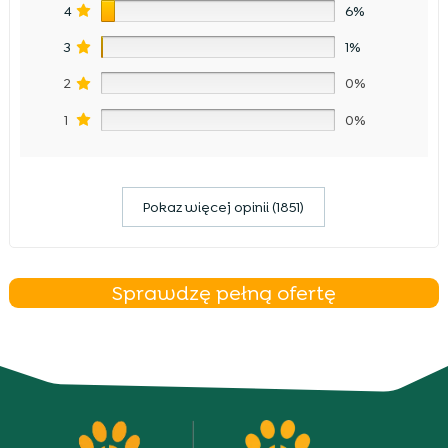
4
6%
3
1%
2
0%
1
0%
Pokaz więcej opinii (1851)
Sprawdzę pełną ofertę