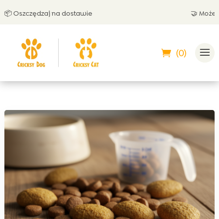
Oszczędzaj na dostawie
🤝 Możesz zap
(0)