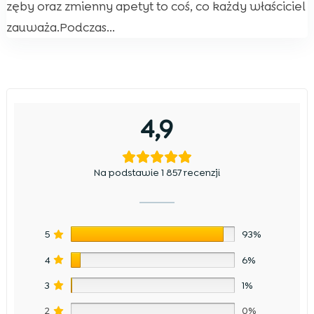
zęby oraz zmienny apetyt to coś, co każdy właściciel
zauważa.Podczas...
4,9
Na podstawie 1 857 recenzji
5
93%
4
6%
3
1%
2
0%