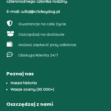
czteronożnego członka rodziny.
E-mail: witaj@cricksydog.pl

Gwarancja na całe życie

Oszczędzaj na dostawie

Możesz zapłacić przy odbiorze

Obsługa klienta 24/7
Poznaj nas
Nasza historia
Wasze oceny (30 000+)
Oszczędzaj z nami