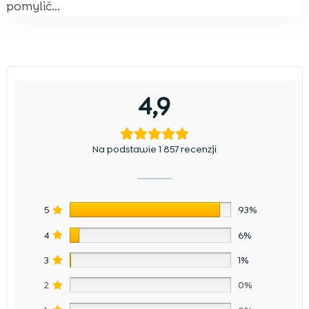
pomylić...
4,9
Na podstawie 1 857 recenzji
5
93%
4
6%
3
1%
2
0%