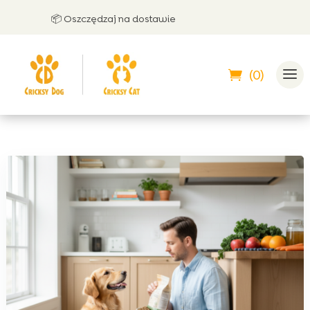
📦 Oszczędzaj na dostawie
🤝 M
(0)