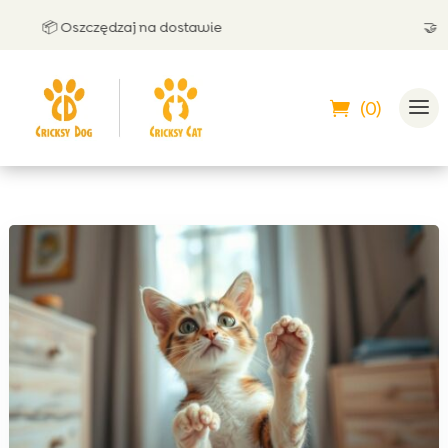
📦 Oszczędzaj na dostawie
🤝 Może
(0)