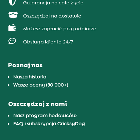

Gwarancja na całe życie

Oszczędzaj na dostawie

Możesz zapłacić przy odbiorze

Obsługa klienta 24/7
Poznaj nas
Nasza historia
Wasze oceny (30 000+)
Oszczędzaj z nami
Nasz program hodowców
FAQ i subskrypcja CricksyDog