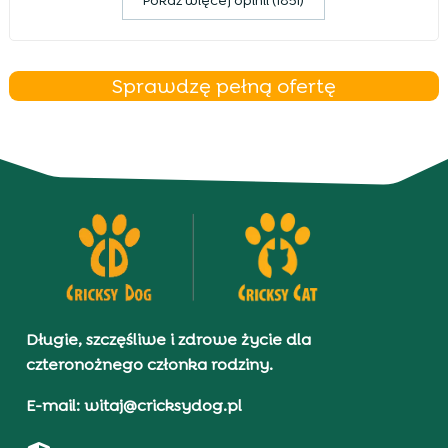
Pokaz więcej opinii (1851)
Sprawdzę pełną ofertę
Długie, szczęśliwe i zdrowe życie dla
czteronożnego członka rodziny.
E-mail: witaj@cricksydog.pl