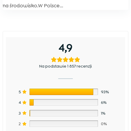
na środowisko.W Polsce...
4,9
Na podstawie 1 857 recenzji
5
93%
4
6%
3
1%
2
0%