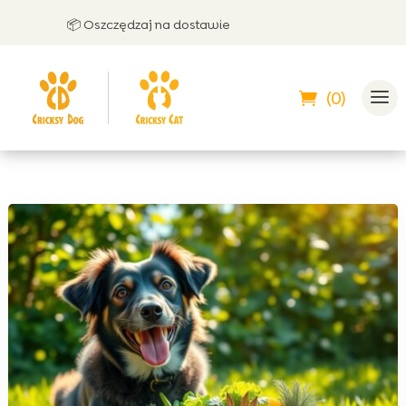
📦 Oszczędzaj na dostawie
🤝 
(0)