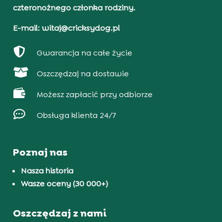
czteronożnego członka rodziny.
E-mail: witaj@cricksydog.pl

Gwarancja na całe życie

Oszczędzaj na dostawie

Możesz zapłacić przy odbiorze

Obsługa klienta 24/7
Poznaj nas
Nasza historia
Wasze oceny (30 000+)
Oszczędzaj z nami