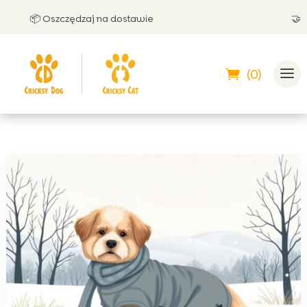
📦 Oszczędzaj na dostawie
🤝 Może
(0)