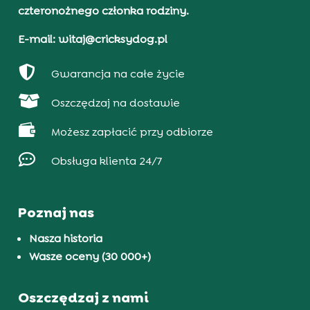
czteronożnego członka rodziny.
E-mail: witaj@cricksydog.pl

Gwarancja na całe życie

Oszczędzaj na dostawie

Możesz zapłacić przy odbiorze

Obsługa klienta 24/7
Poznaj nas
Nasza historia
Wasze oceny (30 000+)
Oszczędzaj z nami