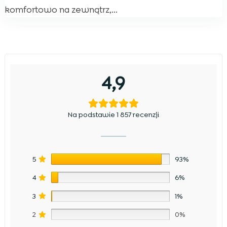
komfortowo na zewnątrz,...
4,9
Na podstawie 1 857 recenzji
5
93%
4
6%
3
1%
2
0%