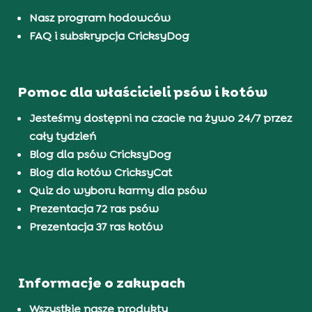
Nasz program hodowców
FAQ i subskrypcja CricksyDog
Pomoc dla właścicieli psów i kotów
Jesteśmy dostępni na czacie na żywo 24/7 przez
cały tydzień
Blog dla psów CricksyDog
Blog dla kotów CricksyCat
Quiz do wyboru karmy dla psów
Prezentacja 72 ras psów
Prezentacja 37 ras kotów
Informacje o zakupach
Wszystkie nasze produkty