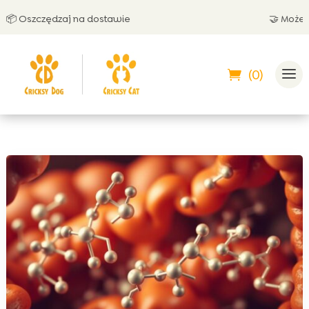
Oszczędzaj na dostawie
🤝 Możesz zap
(0)