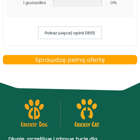
1 gwiazdka
0%
Pokaz więcej opinii (1851)
Sprawdzę pełną ofertę
Długie, szczęśliwe i zdrowe życie dla