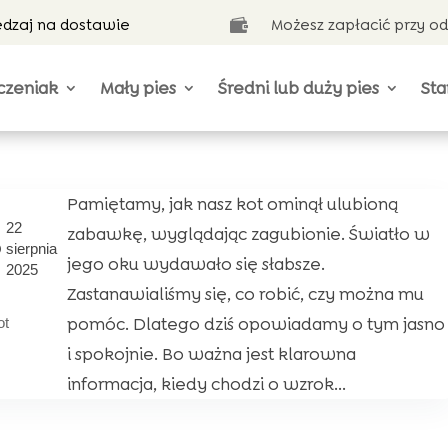
ędzaj na dostawie
Możesz zapłacić przy o

czeniak
Mały pies
Średni lub duży pies
Sta
Pamiętamy, jak nasz kot ominął ulubioną
22
zabawkę, wyglądając zagubionie. Światło w
sierpnia
jego oku wydawało się słabsze.
2025
Zastanawialiśmy się, co robić, czy można mu
pomóc. Dlatego dziś opowiadamy o tym jasno
ot
i spokojnie. Bo ważna jest klarowna
informacja, kiedy chodzi o wzrok...