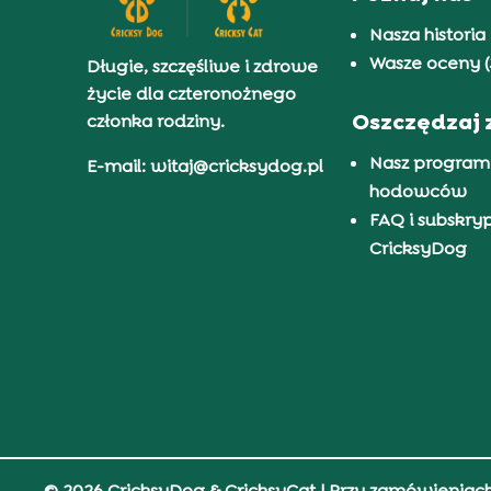
Nasza historia
Wasze oceny (
Długie, szczęśliwe i zdrowe
życie dla czteronożnego
Oszczędzaj 
członka rodziny.
Nasz program
E-mail: witaj@cricksydog.pl
hodowców
FAQ i subskry
CricksyDog
© 2026 CricksyDog & CricksyCat
| Przy zamówieniac