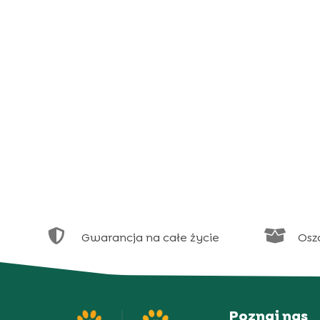


Gwarancja na całe życie
Osz
Poznaj nas