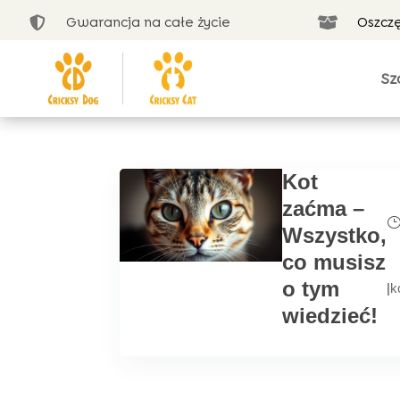
Gwarancja na całe życie
Oszcz


Sz
Kot
zaćma –
Wszystko,
co musisz
o tym
|
k
wiedzieć!