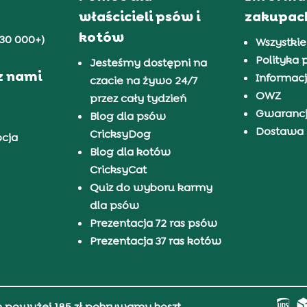
właścicieli psów i
zakupac
kotów
30 000+)
Wszystkie
Polityka 
Jesteśmy dostępni na
z nami
Informacj
czacie na żywo 24/7
OWZ
przez cały tydzień
Gwaranc
Blog dla psów
Dostawa i
CricksyDog
pcja
Blog dla kotów
CricksyCat
Quiz do wyboru karmy
dla psów
Prezentacja 72 ras psów
Prezentacja 37 ras kotów
h powyżej 185 zł pokrywamy koszt