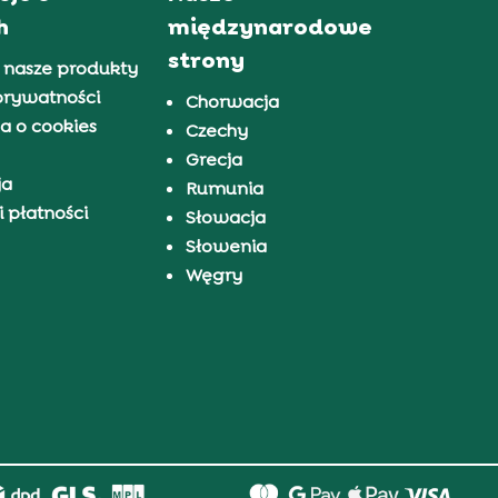
h
międzynarodowe
strony
 nasze produkty
prywatności
Chorwacja
a o cookies
Czechy
Grecja
ja
Rumunia
 płatności
Słowacja
Słowenia
Węgry