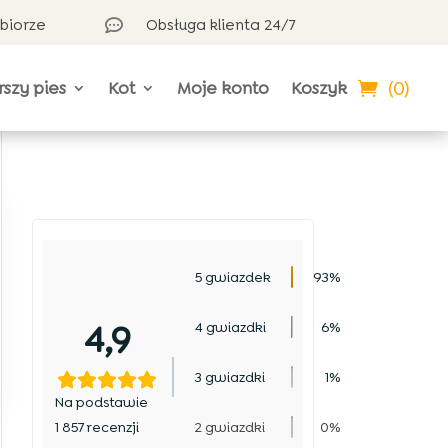
dbiorze
Obsługa klienta 24/7

(0)
rszy pies
Kot
Moje konto
Koszyk
5 gwiazdek
93%
4,9
4 gwiazdki
6%
3 gwiazdki
1%
Na podstawie
1 857 recenzji
2 gwiazdki
0%