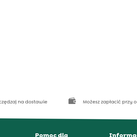

czędzaj na dostawie
Możesz zapłacić przy 
Pomoc dla
Informa