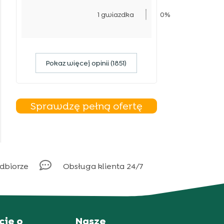
1 gwiazdka
0%
Pokaz więcej opinii (1851)
Sprawdzę pełną ofertę

odbiorze
Obsługa klienta 24/7
cje o
Nasze