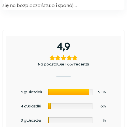
się na bezpieczeństwo i spokój...
4,9
Na podstawie 1 857 recenzji
5 gwiazdek
93%
4 gwiazdki
6%
3 gwiazdki
1%