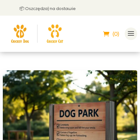
📦 Oszczędzaj na dostawie
🤝 Moż
(0)