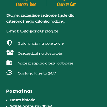
Długie, szczęśliwe i zdrowe życie dla
czteronożnego członka rodziny.
E-mail: witaj@cricksydog.pl

Gwarancja na całe życie

Oszczędzaj na dostawie

Możesz zapłacić przy odbiorze

Obsługa klienta 24/7
Poznaj nas
Nasza historia
Wasze oceny (30 000+)