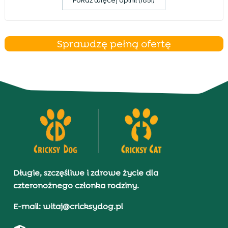
Pokaz więcej opinii (1851)
Sprawdzę pełną ofertę
Długie, szczęśliwe i zdrowe życie dla
czteronożnego członka rodziny.
E-mail: witaj@cricksydog.pl