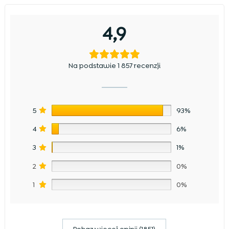
4,9
Na podstawie 1 857 recenzji
5
93%
4
6%
3
1%
2
0%
1
0%