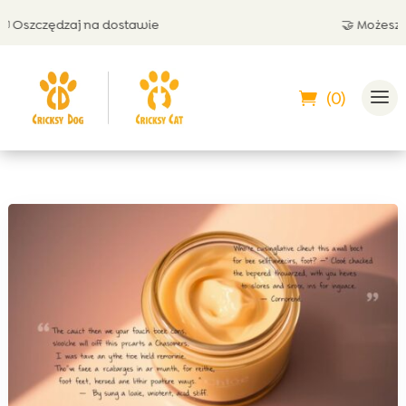
szczędzaj na dostawie
🤝 Możesz zapł
(0)