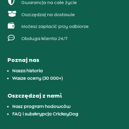

Gwarancja na całe życie

Oszczędzaj na dostawie

Możesz zapłacić przy odbiorze

Obsługa klienta 24/7
Poznaj nas
Nasza historia
Wasze oceny (30 000+)
Oszczędzaj z nami
Nasz program hodowców
FAQ i subskrypcja CricksyDog