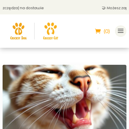
zędzaj na dostawie
🤝 Możesz zapłacić
(0)