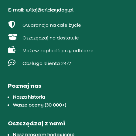
E-mail: witaj@cricksydog.pl

Gwarancja na całe życie

Oszczędzaj na dostawie

Możesz zapłacić przy odbiorze

Obsługa klienta 24/7
Poznaj nas
Nasza historia
Wasze oceny (30 000+)
Oszczędzaj z nami
Nasz program hodowców