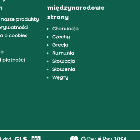
h
międzynarodowe
strony
 nasze produkty
prywatności
Chorwacja
a o cookies
Czechy
Grecja
ja
Rumunia
 płatności
Słowacja
Słowenia
Węgry