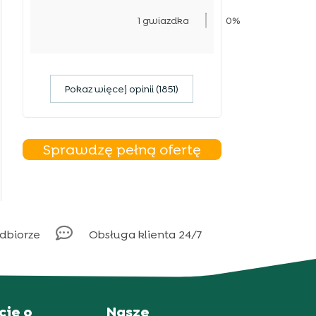
1 gwiazdka
0%
Pokaz więcej opinii (1851)
Sprawdzę pełną ofertę

odbiorze
Obsługa klienta 24/7
cje o
Nasze