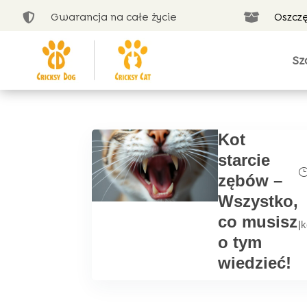
Gwarancja na całe życie
Oszcz


Sz
Kot
starcie
zębów –
Wszystko,
co musisz
|
k
o tym
wiedzieć!