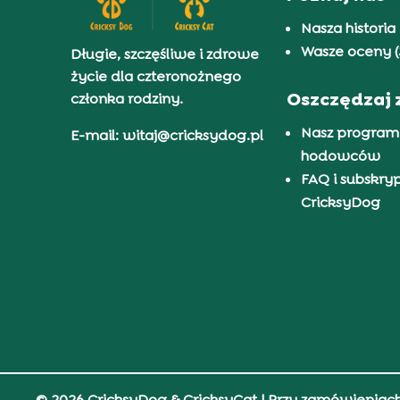
Nasza historia
Wasze oceny (
Długie, szczęśliwe i zdrowe
życie dla czteronożnego
Oszczędzaj 
członka rodziny.
Nasz program
E-mail: witaj@cricksydog.pl
hodowców
FAQ i subskry
CricksyDog
© 2026 CricksyDog & CricksyCat
| Przy zamówieniac