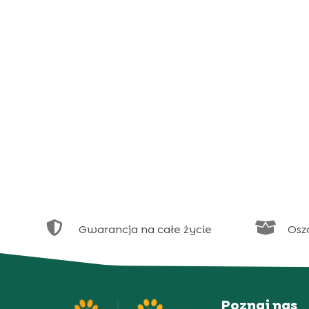


Gwarancja na całe życie
Osz
Poznaj nas