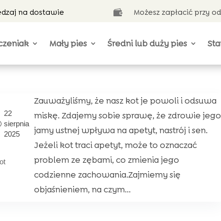
ędzaj na dostawie
Możesz zapłacić przy o

czeniak
Mały pies
Średni lub duży pies
Sta
Zauważyliśmy, że nasz kot je powoli i odsuwa
22
miskę. Zdajemy sobie sprawę, że zdrowie jego
sierpnia
jamy ustnej wpływa na apetyt, nastrój i sen.
2025
Jeżeli kot traci apetyt, może to oznaczać
problem ze zębami, co zmienia jego
ot
codzienne zachowania.Zajmiemy się
objaśnieniem, na czym...