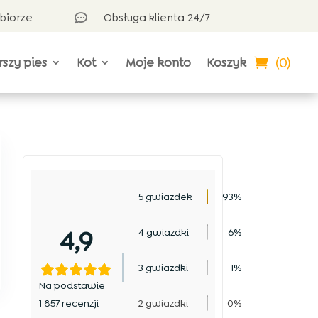
dbiorze
Obsługa klienta 24/7

(0)
rszy pies
Kot
Moje konto
Koszyk
5 gwiazdek
93%
4,9
4 gwiazdki
6%
3 gwiazdki
1%
Na podstawie
1 857 recenzji
2 gwiazdki
0%