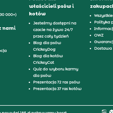
właścicieli psów i
zakupac
kotów
30 000+)
Wszystkie
Polityka 
Jesteśmy dostępni na
z nami
Informacj
czacie na żywo 24/7
OWZ
przez cały tydzień
Gwaranc
Blog dla psów
Dostawa i
CricksyDog
pcja
Blog dla kotów
CricksyCat
Quiz do wyboru karmy
dla psów
Prezentacja 72 ras psów
Prezentacja 37 ras kotów
h powyżej 185 zł pokrywamy koszt