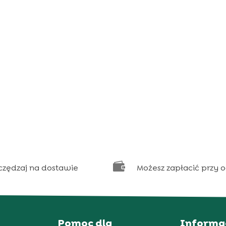

czędzaj na dostawie
Możesz zapłacić przy 
Pomoc dla
Informa