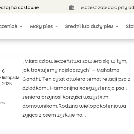
ędzaj na dostawie
Możesz zapłacić przy o

czeniak
Mały pies
Średni lub duży pies
Sta
„Miara człowieczeństwa zawiera się w tym,
jak traktujemy najsłabszych” — Mahatma
6
listopada
Gandhi. Ten cytat otwiera temat relacji psa z
2025
dziadkami. Harmonijna koegzystencja psa i
seniora przynosi korzyści wszystkim
ies
domownikom.Rodzina wielopokoleniowa
żyjąca z psem zyskuje na...