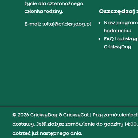
życie dla czteronożnego
Oszczędzaj 
członka rodziny.
Nasz program
E-mail: witaj@cricksydog.pl
hodowców
FAQ i subskry
CricksyDog
© 2026 CricksyDog & CricksyCat
| Przy zamówieniac
dostawy. Jeśli złożysz zamówienie do godziny 14:0
dotrzeć już następnego dnia.