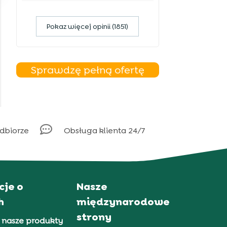
Pokaz więcej opinii (1851)
Sprawdzę pełną ofertę

odbiorze
Obsługa klienta 24/7
cje o
Nasze
h
międzynarodowe
strony
 nasze produkty