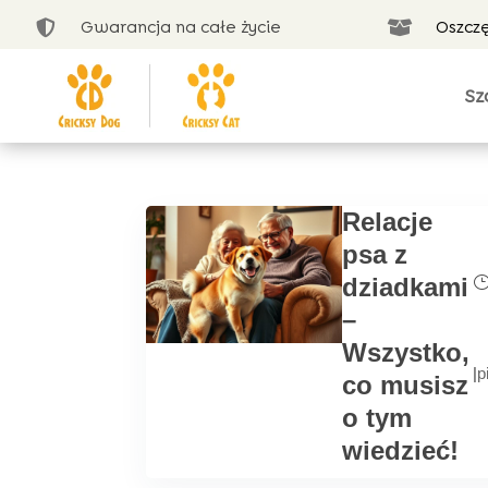
Gwarancja na całe życie
Oszcz


Sz
Relacje
psa z
dziadkami
–
Wszystko,
|
p
co musisz
o tym
wiedzieć!