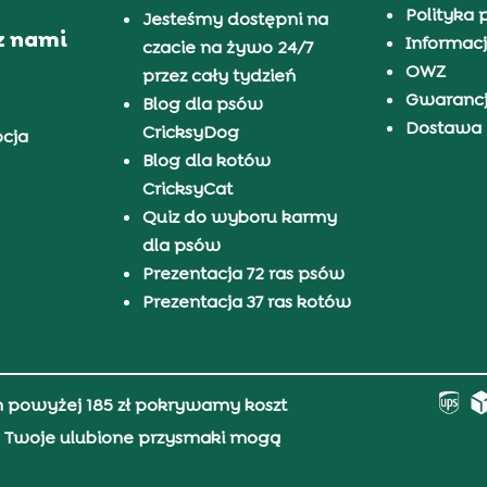
Polityka 
Jesteśmy dostępni na
z nami
Informacj
czacie na żywo 24/7
OWZ
przez cały tydzień
Gwaranc
Blog dla psów
Dostawa i
CricksyDog
pcja
Blog dla kotów
CricksyCat
Quiz do wyboru karmy
dla psów
Prezentacja 72 ras psów
Prezentacja 37 ras kotów
h powyżej 185 zł pokrywamy koszt
0, Twoje ulubione przysmaki mogą