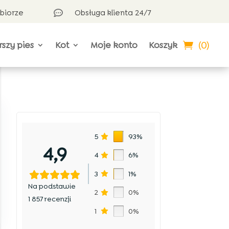
dbiorze
Obsługa klienta 24/7

(0)
rszy pies
Kot
Moje konto
Koszyk
5
93%
4,9
4
6%
3
1%
Na podstawie
2
0%
1 857 recenzji
1
0%