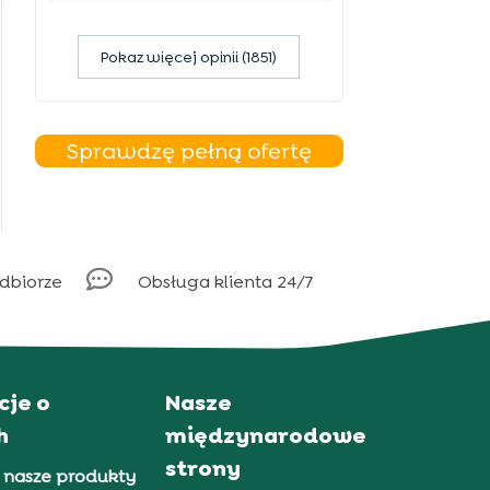
Pokaz więcej opinii (1851)
Sprawdzę pełną ofertę

odbiorze
Obsługa klienta 24/7
cje o
Nasze
h
międzynarodowe
strony
 nasze produkty