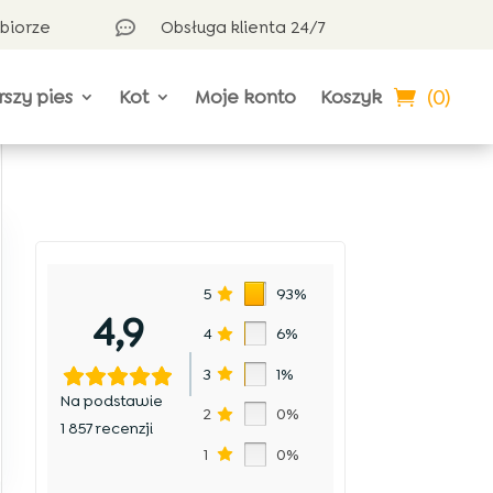
dbiorze
Obsługa klienta 24/7

(0)
rszy pies
Kot
Moje konto
Koszyk
5
93%
4,9
4
6%
3
1%
Na podstawie
2
0%
1 857 recenzji
1
0%