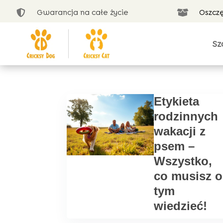
Gwarancja na całe życie
Oszcz


Sz
Etykieta
rodzinnych
wakacji z
psem –
Wszystko,
co musisz o
tym
wiedzieć!