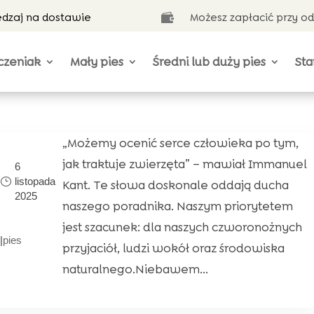
ędzaj na dostawie
Możesz zapłacić przy o

czeniak
Mały pies
Średni lub duży pies
Sta
„Możemy ocenić serce człowieka po tym,
jak traktuje zwierzęta” – mawiał Immanuel
6
listopada
Kant. Te słowa doskonale oddają ducha
2025
naszego poradnika. Naszym priorytetem
jest szacunek: dla naszych czworonożnych
|
pies
przyjaciół, ludzi wokół oraz środowiska
naturalnego.Niebawem...