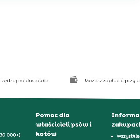

czędzaj na dostawie
Możesz zapłacić przy 
Pomoc dla
Informa
właścicieli psów i
zakupac
kotów
30 000+)
Wszystkie