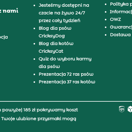
Polityka 
Jesteśmy dostępni na
z nami
Informacj
czacie na żywo 24/7
OWZ
przez cały tydzień
Gwaranc
Blog dla psów
Dostawa i
CricksyDog
pcja
Blog dla kotów
CricksyCat
Quiz do wyboru karmy
dla psów
Prezentacja 72 ras psów
Prezentacja 37 ras kotów
h powyżej 185 zł pokrywamy koszt
0, Twoje ulubione przysmaki mogą