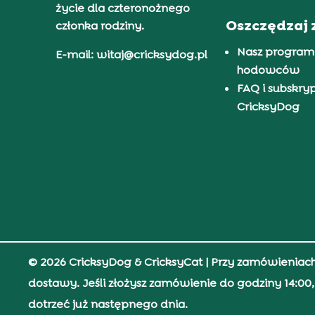
życie dla czteronożnego
Oszczędzaj 
członka rodziny.
Nasz program
E-mail: witaj@cricksydog.pl
hodowców
FAQ i subskry
CricksyDog
© 2026 CricksyDog & CricksyCat
| Przy zamówieniac
dostawy. Jeśli złożysz zamówienie do godziny 14:0
dotrzeć już następnego dnia.