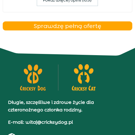
Pokaz więcej opinii (1851)
Sprawdzę pełną ofertę
Długie, szczęśliwe i zdrowe życie dla
czteronożnego członka rodziny.
E-mail: witaj@cricksydog.pl