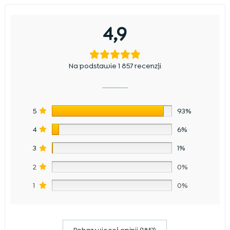
4,9
Na podstawie 1 857 recenzji
5
93%
4
6%
3
1%
2
0%
1
0%