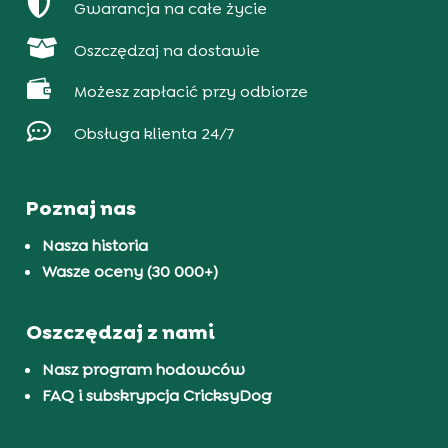

Gwarancja na całe życie

Oszczędzaj na dostawie

Możesz zapłacić przy odbiorze

Obsługa klienta 24/7
Poznaj nas
Nasza historia
Wasze oceny (30 000+)
Oszczędzaj z nami
Nasz program hodowców
FAQ i subskrypcja CricksyDog