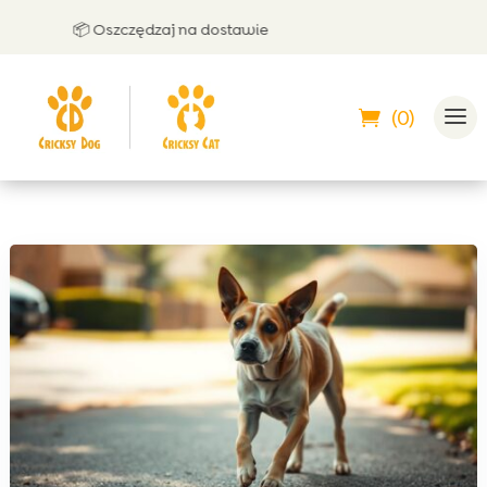
📦 Oszczędzaj na dostawie
🤝 M
(0)