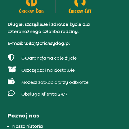
Długie, szczęśliwe i zdrowe życie dla
czteronożnego członka rodziny.
E-mail: witaj@cricksydog.pl

Gwarancja na całe życie

Oszczędzaj na dostawie

Możesz zapłacić przy odbiorze

Obsługa klienta 24/7
Poznaj nas
Nasza historia