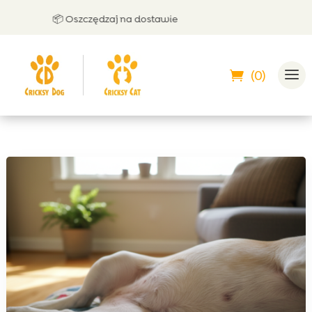
📦 Oszczędzaj na dostawie
🤝
(0)