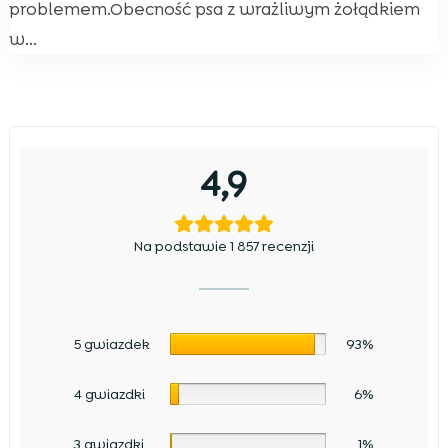
problemem.Obecność psa z wrażliwym żołądkiem
w...
4,9
Na podstawie 1 857 recenzji
5 gwiazdek
93%
4 gwiazdki
6%
3 gwiazdki
1%