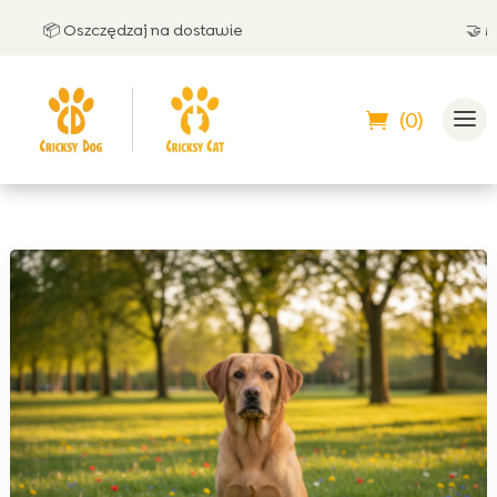
📦 Oszczędzaj na dostawie
🤝 Możesz
(0)