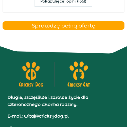
Pokaz więcej opinii (1851)
Sprawdzę pełną ofertę
Długie, szczęśliwe i zdrowe życie dla
czteronożnego członka rodziny.
E-mail: witaj@cricksydog.pl