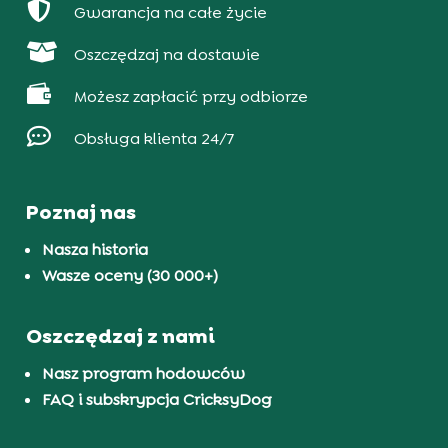

Gwarancja na całe życie

Oszczędzaj na dostawie

Możesz zapłacić przy odbiorze

Obsługa klienta 24/7
Poznaj nas
Nasza historia
Wasze oceny (30 000+)
Oszczędzaj z nami
Nasz program hodowców
FAQ i subskrypcja CricksyDog