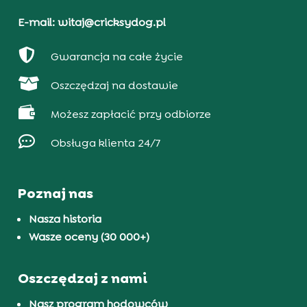
E-mail: witaj@cricksydog.pl

Gwarancja na całe życie

Oszczędzaj na dostawie

Możesz zapłacić przy odbiorze

Obsługa klienta 24/7
Poznaj nas
Nasza historia
Wasze oceny (30 000+)
Oszczędzaj z nami
Nasz program hodowców