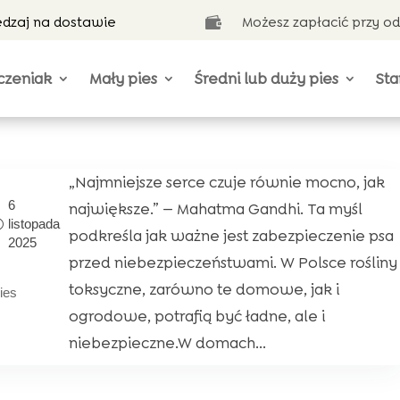
ędzaj na dostawie
Możesz zapłacić przy o

czeniak
Mały pies
Średni lub duży pies
Sta
„Najmniejsze serce czuje równie mocno, jak
6
największe.” — Mahatma Gandhi. Ta myśl
listopada
podkreśla jak ważne jest zabezpieczenie psa
2025
przed niebezpieczeństwami. W Polsce rośliny
toksyczne, zarówno te domowe, jak i
ies
ogrodowe, potrafią być ładne, ale i
niebezpieczne.W domach...