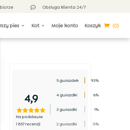
dbiorze
Obsługa klienta 24/7

(0)
rszy pies
Kot
Moje konto
Koszyk
5 gwiazdek
93%
4,9
4 gwiazdki
6%
3 gwiazdki
1%
Na podstawie
1 857 recenzji
2 gwiazdki
0%