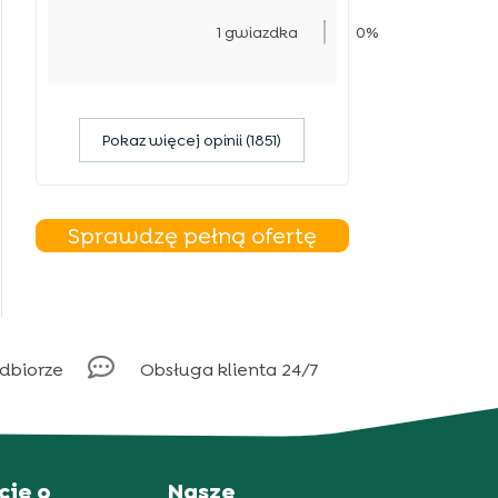
1 gwiazdka
0%
Pokaz więcej opinii (1851)
Sprawdzę pełną ofertę

odbiorze
Obsługa klienta 24/7
cje o
Nasze