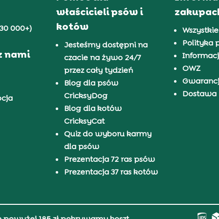
właścicieli psów i
zakupac
kotów
30 000+)
Wszystkie
Polityka 
Jesteśmy dostępni na
z nami
Informacj
czacie na żywo 24/7
OWZ
przez cały tydzień
Gwaranc
Blog dla psów
Dostawa i
CricksyDog
pcja
Blog dla kotów
CricksyCat
Quiz do wyboru karmy
dla psów
Prezentacja 72 ras psów
Prezentacja 37 ras kotów
h powyżej 185 zł pokrywamy koszt