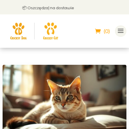
📦 Oszczędzaj na dostawie
🤝
(0)