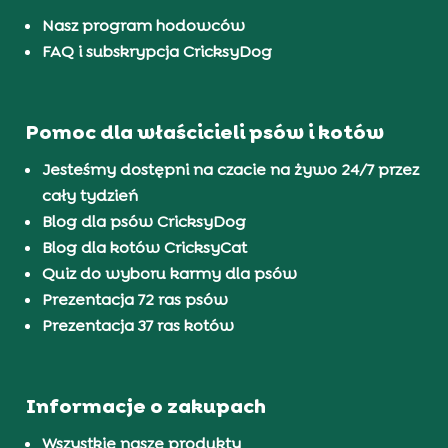
Nasz program hodowców
FAQ i subskrypcja CricksyDog
Pomoc dla właścicieli psów i kotów
Jesteśmy dostępni na czacie na żywo 24/7 przez
cały tydzień
Blog dla psów CricksyDog
Blog dla kotów CricksyCat
Quiz do wyboru karmy dla psów
Prezentacja 72 ras psów
Prezentacja 37 ras kotów
Informacje o zakupach
Wszystkie nasze produkty