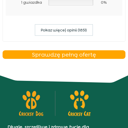
1 gwiazdka
0%
Pokaz więcej opinii (1851)
Sprawdzę pełną ofertę
Długie, szczęśliwe i zdrowe życie dla