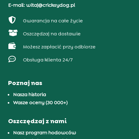
E-mail: witaj@cricksydog.pl

Gwarancja na całe życie

Oszczędzaj na dostawie

Możesz zapłacić przy odbiorze

Obsługa klienta 24/7
Poznaj nas
Nasza historia
Wasze oceny (30 000+)
Oszczędzaj z nami
Nasz program hodowców