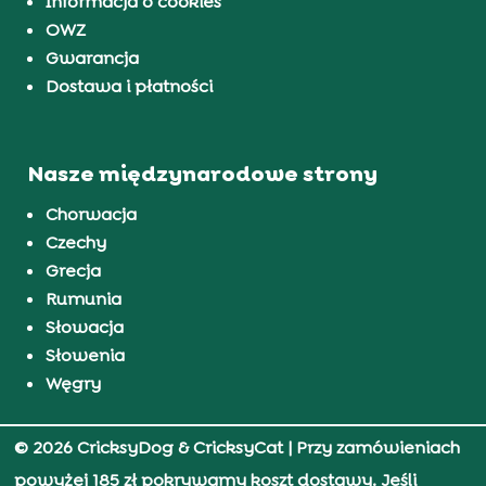
Informacja o cookies
OWZ
Gwarancja
Dostawa i płatności
Nasze międzynarodowe strony
Chorwacja
Czechy
Grecja
Rumunia
Słowacja
Słowenia
Węgry
© 2026 CricksyDog & CricksyCat
| Przy zamówieniach
powyżej 185 zł pokrywamy koszt dostawy. Jeśli