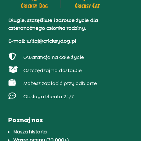
Długie, szczęśliwe i zdrowe życie dla
czteronożnego członka rodziny.
E-mail: witaj@cricksydog.pl

Gwarancja na całe życie

Oszczędzaj na dostawie

Możesz zapłacić przy odbiorze

Obsługa klienta 24/7
Poznaj nas
Nasza historia
Wasze oceny (30 000+)