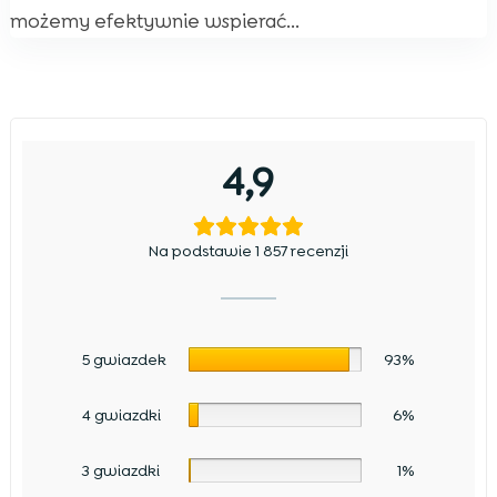
możemy efektywnie wspierać...
4,9
Na podstawie 1 857 recenzji
5 gwiazdek
93%
4 gwiazdki
6%
3 gwiazdki
1%