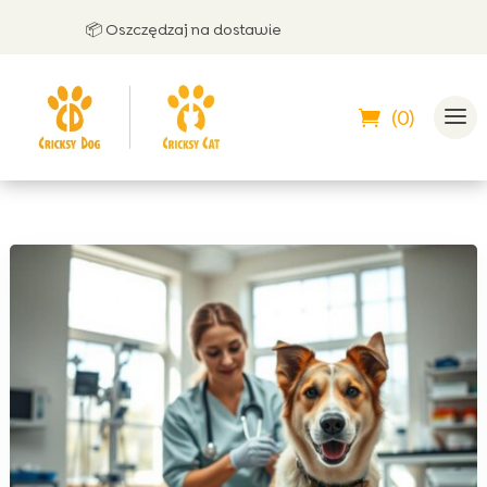
📦 Oszczędzaj na dostawie
🤝
(0)