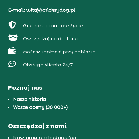
E-mail: witaj@cricksydog.pl

Gwarancja na całe życie

Oszczędzaj na dostawie

Możesz zapłacić przy odbiorze

Obsługa klienta 24/7
Poznaj nas
Nasza historia
Wasze oceny (30 000+)
Oszczędzaj z nami
Nasz program hodowców