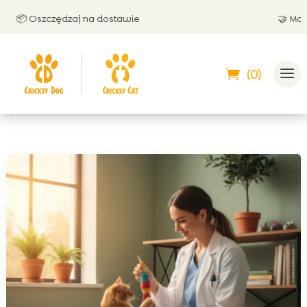
zędzaj na dostawie
🤝 Możesz zapłaci
(0)