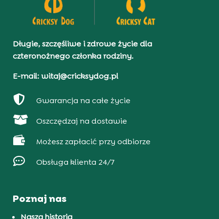
Długie, szczęśliwe i zdrowe życie dla
czteronożnego członka rodziny.
E-mail: witaj@cricksydog.pl

Gwarancja na całe życie

Oszczędzaj na dostawie

Możesz zapłacić przy odbiorze

Obsługa klienta 24/7
Poznaj nas
Nasza historia