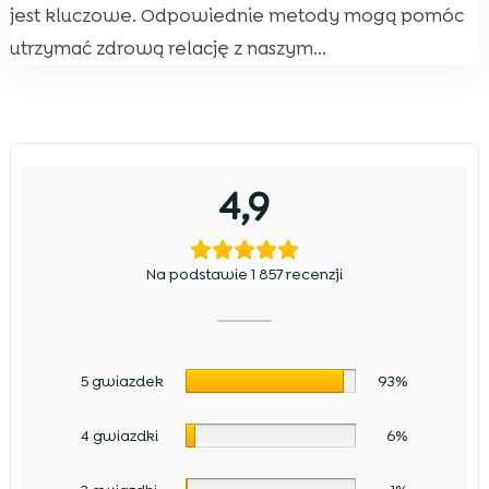
jest kluczowe. Odpowiednie metody mogą pomóc
utrzymać zdrową relację z naszym...
4,9
Na podstawie 1 857 recenzji
5 gwiazdek
93%
4 gwiazdki
6%