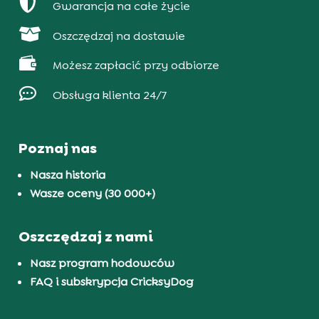

Gwarancja na całe życie

Oszczędzaj na dostawie

Możesz zapłacić przy odbiorze

Obsługa klienta 24/7
Poznaj nas
Nasza historia
Wasze oceny (30 000+)
Oszczędzaj z nami
Nasz program hodowców
FAQ i subskrypcja CricksyDog