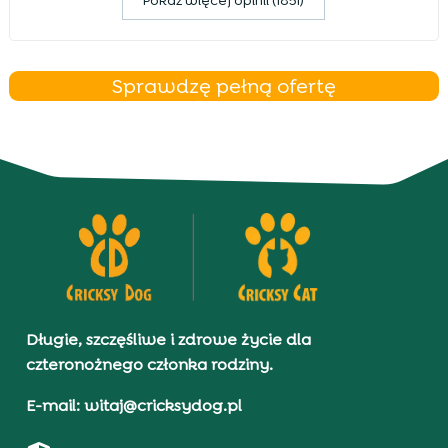
Pokaz więcej opinii (1851)
Sprawdzę pełną ofertę
Długie, szczęśliwe i zdrowe życie dla
czteronożnego członka rodziny.
E-mail: witaj@cricksydog.pl