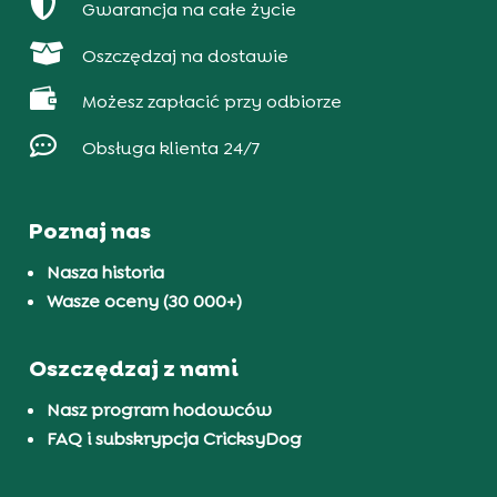

Gwarancja na całe życie

Oszczędzaj na dostawie

Możesz zapłacić przy odbiorze

Obsługa klienta 24/7
Poznaj nas
Nasza historia
Wasze oceny (30 000+)
Oszczędzaj z nami
Nasz program hodowców
FAQ i subskrypcja CricksyDog