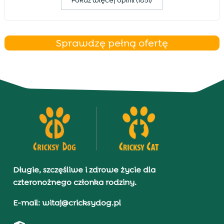
Pokaz więcej opinii (1851)
Sprawdzę pełną ofertę
Długie, szczęśliwe i zdrowe życie dla
czteronożnego członka rodziny.
E-mail: witaj@cricksydog.pl