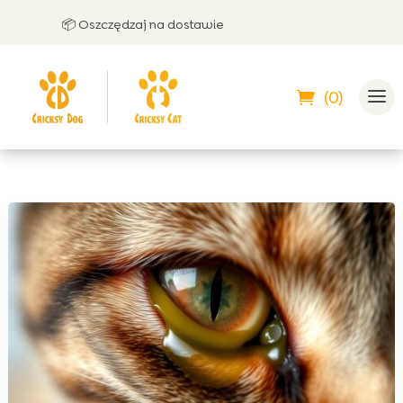
📦 Oszczędzaj na dostawie
🤝 
(0)