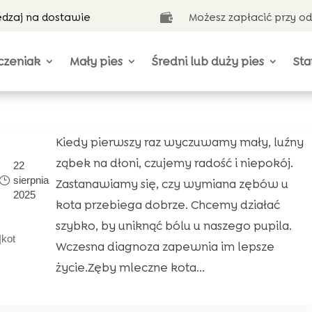
ędzaj na dostawie
Możesz zapłacić przy o

czeniak
Mały pies
Średni lub duży pies
Sta
Kiedy pierwszy raz wyczuwamy mały, luźny
ząbek na dłoni, czujemy radość i niepokój.
22
sierpnia
Zastanawiamy się, czy wymiana zębów u
2025
kota przebiega dobrze. Chcemy działać
szybko, by uniknąć bólu u naszego pupila.
|
kot
Wczesna diagnoza zapewnia im lepsze
życie.Zęby mleczne kota...