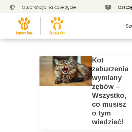
Gwarancja na całe życie
Oszcz


Sz
Kot
zaburzenia
wymiany
zębów –
Wszystko,
co musisz
o tym
wiedzieć!