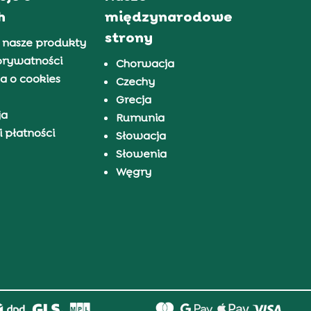
h
międzynarodowe
strony
 nasze produkty
prywatności
Chorwacja
a o cookies
Czechy
Grecja
ja
Rumunia
 płatności
Słowacja
Słowenia
Węgry