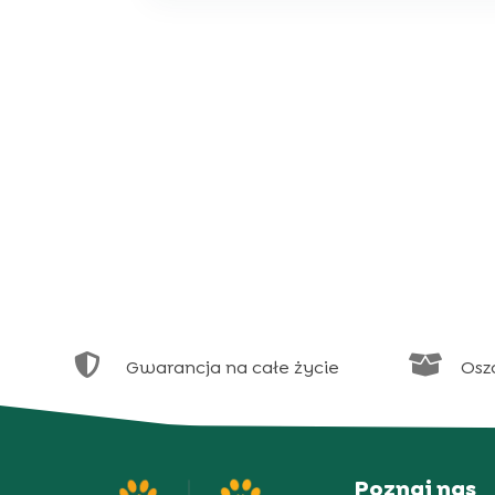


Gwarancja na całe życie
Osz
Poznaj nas