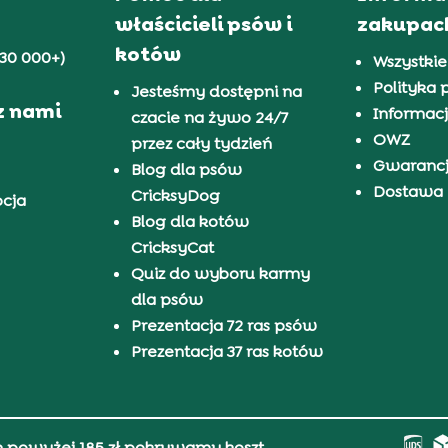
właścicieli psów i
zakupac
kotów
30 000+)
Wszystkie
Polityka 
Jesteśmy dostępni na
z nami
Informacj
czacie na żywo 24/7
OWZ
przez cały tydzień
Gwaranc
Blog dla psów
Dostawa i
CricksyDog
pcja
Blog dla kotów
CricksyCat
Quiz do wyboru karmy
dla psów
Prezentacja 72 ras psów
Prezentacja 37 ras kotów
h powyżej 185 zł pokrywamy koszt