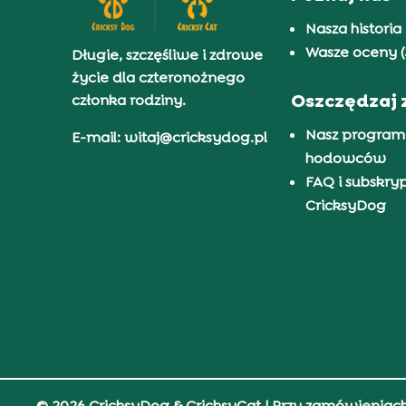
Nasza historia
Wasze oceny (
Długie, szczęśliwe i zdrowe
życie dla czteronożnego
Oszczędzaj 
członka rodziny.
Nasz program
E-mail: witaj@cricksydog.pl
hodowców
FAQ i subskry
CricksyDog
© 2026 CricksyDog & CricksyCat
| Przy zamówieniac