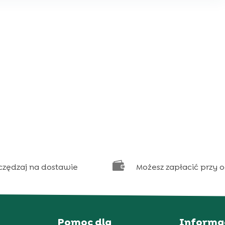

czędzaj na dostawie
Możesz zapłacić przy 
Pomoc dla
Informa