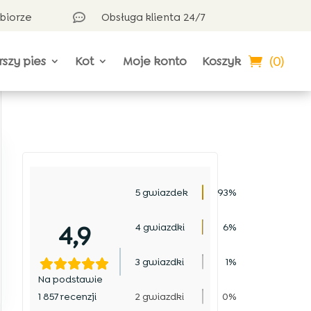
dbiorze
Obsługa klienta 24/7

(0)
rszy pies
Kot
Moje konto
Koszyk
5 gwiazdek
93%
4,9
4 gwiazdki
6%
3 gwiazdki
1%
Na podstawie
1 857 recenzji
2 gwiazdki
0%