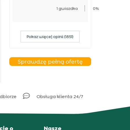
1 gwiazdka
0%
Pokaz więcej opinii (1851)
Sprawdzę pełną ofertę

odbiorze
Obsługa klienta 24/7
cje o
Nasze