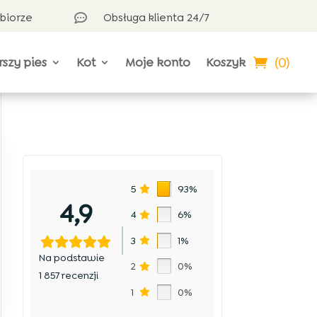
dbiorze
Obsługa klienta 24/7

(0)
rszy pies
Kot
Moje konto
Koszyk
5
93%
4,9
4
6%
3
1%
Na podstawie
2
0%
1 857 recenzji
1
0%