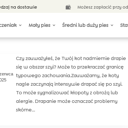
ędzaj na dostawie
Możesz zapłacić przy o

czeniak
Mały pies
Średni lub duży pies
Sta
Czy zauważyłeś, że Twój kot nadmiernie drapie
się w obszar szyi? Może to przekraczać granicę
zerwca
typowego zachowania.Zauważamy, że koty
025
nagle zaczynają intensywie drapać się po szyi.
To może sygnalizować kłopoty z obrożą lub
alergie. Drapanie może oznaczać problemy
skórne...