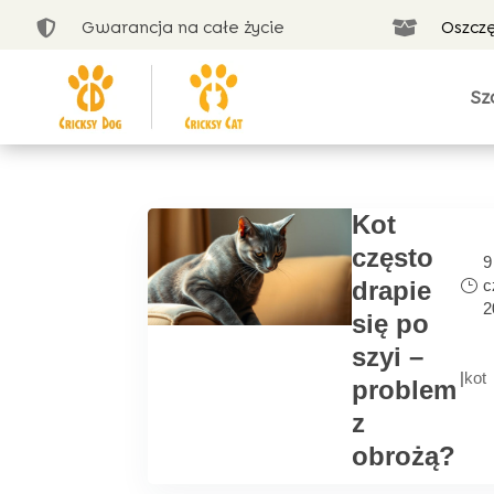
Gwarancja na całe życie
Oszcz


Sz
Kot
często
9
c
drapie
2
się po
szyi –
|
kot
problem
z
obrożą?