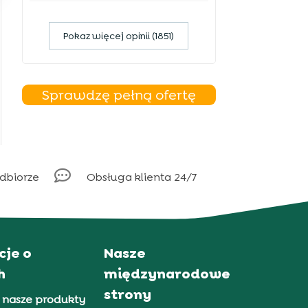
Pokaz więcej opinii (1851)
Sprawdzę pełną ofertę

odbiorze
Obsługa klienta 24/7
cje o
Nasze
h
międzynarodowe
strony
 nasze produkty