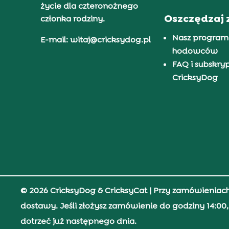
życie dla czteronożnego
Oszczędzaj 
członka rodziny.
Nasz program
E-mail: witaj@cricksydog.pl
hodowców
FAQ i subskry
CricksyDog
© 2026 CricksyDog & CricksyCat
| Przy zamówieniac
dostawy. Jeśli złożysz zamówienie do godziny 14:0
dotrzeć już następnego dnia.