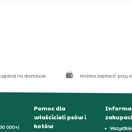

czędzaj na dostawie
Możesz zapłacić przy 
Pomoc dla
Informa
właścicieli psów i
zakupac
kotów
30 000+)
Wszystkie