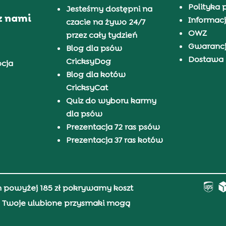
Polityka 
Jesteśmy dostępni na
z nami
Informacj
czacie na żywo 24/7
OWZ
przez cały tydzień
Gwaranc
Blog dla psów
Dostawa i
CricksyDog
pcja
Blog dla kotów
CricksyCat
Quiz do wyboru karmy
dla psów
Prezentacja 72 ras psów
Prezentacja 37 ras kotów
h powyżej 185 zł pokrywamy koszt
0, Twoje ulubione przysmaki mogą