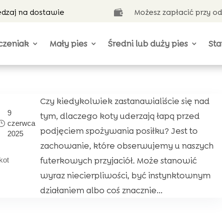
ędzaj na dostawie
Możesz zapłacić przy o

czeniak
Mały pies
Średni lub duży pies
Sta
Czy kiedykolwiek zastanawialiście się nad
9
tym, dlaczego koty uderzają łapą przed
czerwca
podjęciem spożywania posiłku? Jest to
2025
zachowanie, które obserwujemy u naszych
futerkowych przyjaciół. Może stanowić
kot
wyraz niecierpliwości, być instynktownym
działaniem albo coś znacznie...