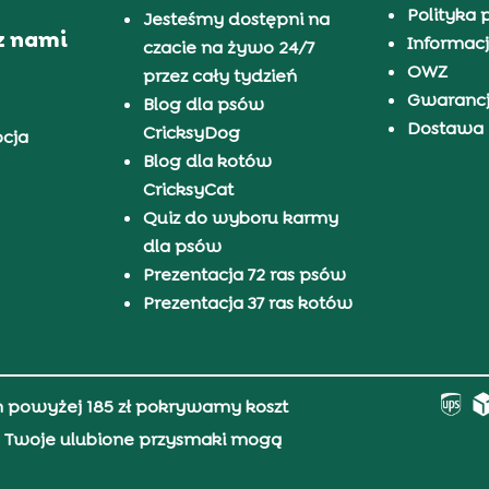
Polityka 
Jesteśmy dostępni na
z nami
Informacj
czacie na żywo 24/7
OWZ
przez cały tydzień
Gwaranc
Blog dla psów
Dostawa i
CricksyDog
pcja
Blog dla kotów
CricksyCat
Quiz do wyboru karmy
dla psów
Prezentacja 72 ras psów
Prezentacja 37 ras kotów
h powyżej 185 zł pokrywamy koszt
0, Twoje ulubione przysmaki mogą