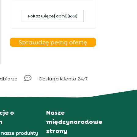
Pokaz więcej opinii (1851)
Sprawdzę pełną ofertę

odbiorze
Obsługa klienta 24/7
cje o
Nasze
h
międzynarodowe
strony
 nasze produkty