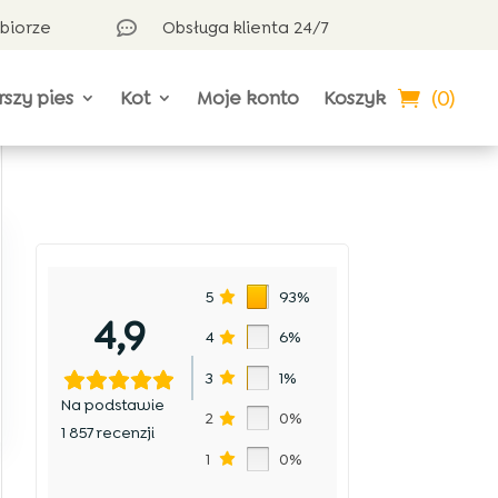
dbiorze
Obsługa klienta 24/7

(0)
rszy pies
Kot
Moje konto
Koszyk
5
93%
4,9
4
6%
3
1%
Na podstawie
2
0%
1 857 recenzji
1
0%