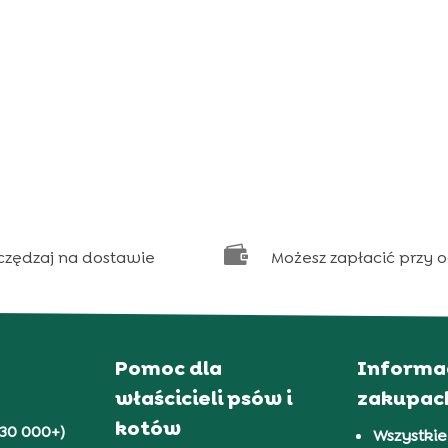

czędzaj na dostawie
Możesz zapłacić przy 
Pomoc dla
Informa
właścicieli psów i
zakupac
kotów
30 000+)
Wszystkie