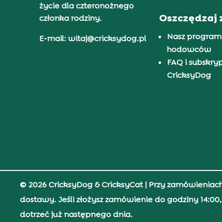
życie dla czteronożnego
Oszczędzaj 
członka rodziny.
Nasz program
E-mail: witaj@cricksydog.pl
hodowców
FAQ i subskry
CricksyDog
© 2026 CricksyDog & CricksyCat
| Przy zamówieniac
dostawy. Jeśli złożysz zamówienie do godziny 14:0
dotrzeć już następnego dnia.