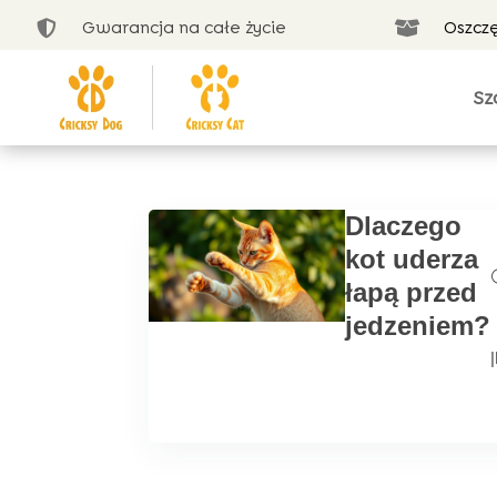
Gwarancja na całe życie
Oszcz


Sz
Dlaczego
kot uderza
łapą przed
jedzeniem?
|