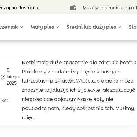
ędzaj na dostawie
Możesz zapłacić przy o

czeniak
Mały pies
Średni lub duży pies
Sta
Nerki mają duże znaczenie dla zdrowia kotów
5
Problemy z nerkami są częste u naszych
lutego
futrzastych przyjaciół. Właściwa opieka może
2025
znacznie wydłużyć ich życie.Ale jak zauważyć
niepokojące objawy? Nasze koty nie
|
kot
powiedzą nam, kiedy coś jest nie tak. Musimy
więc...