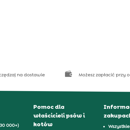

czędzaj na dostawie
Możesz zapłacić przy 
Pomoc dla
Informa
właścicieli psów i
zakupac
kotów
30 000+)
Wszystkie