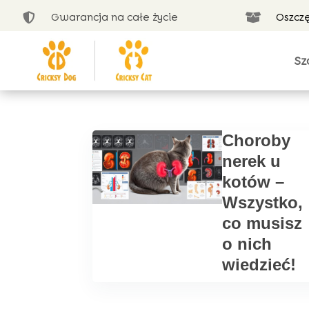
Gwarancja na całe życie
Oszcz


Sz
Choroby
nerek u
kotów –
Wszystko,
co musisz
o nich
wiedzieć!