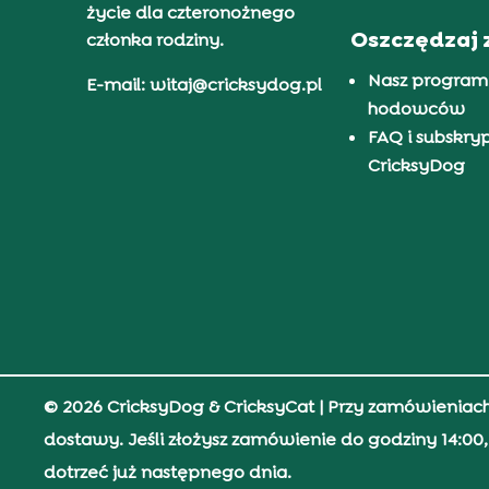
życie dla czteronożnego
Oszczędzaj 
członka rodziny.
Nasz program
E-mail: witaj@cricksydog.pl
hodowców
FAQ i subskry
CricksyDog
© 2026 CricksyDog & CricksyCat
| Przy zamówieniac
dostawy. Jeśli złożysz zamówienie do godziny 14:0
dotrzeć już następnego dnia.