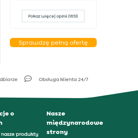
Pokaz więcej opinii (1851)
Sprawdzę pełną ofertę

odbiorze
Obsługa klienta 24/7
cje o
Nasze
h
międzynarodowe
strony
 nasze produkty