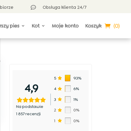
dbiorze
Obsługa klienta 24/7

(0)
rszy pies
Kot
Moje konto
Koszyk
.
5
93%
4,9
4
6%
3
1%
Na podstawie
2
0%
1 857 recenzji
1
0%