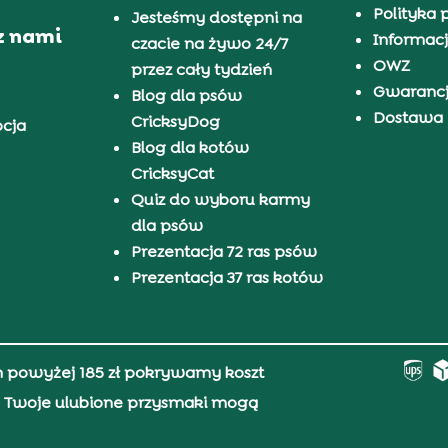
Polityka 
Jesteśmy dostępni na
z nami
Informacj
czacie na żywo 24/7
OWZ
przez cały tydzień
Gwaranc
Blog dla psów
Dostawa i
CricksyDog
pcja
Blog dla kotów
CricksyCat
Quiz do wyboru karmy
dla psów
Prezentacja 72 ras psów
Prezentacja 37 ras kotów
h powyżej 185 zł pokrywamy koszt
0, Twoje ulubione przysmaki mogą