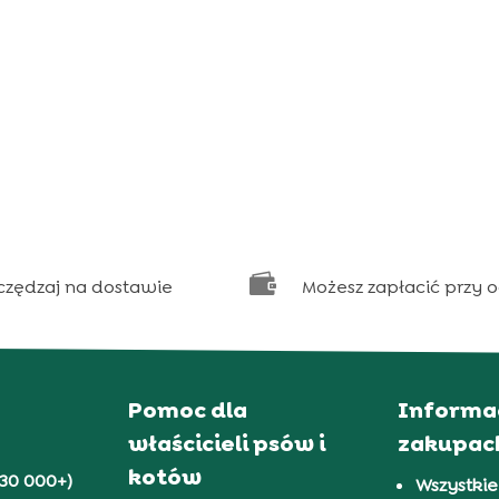

czędzaj na dostawie
Możesz zapłacić przy 
Pomoc dla
Informa
właścicieli psów i
zakupac
kotów
30 000+)
Wszystkie