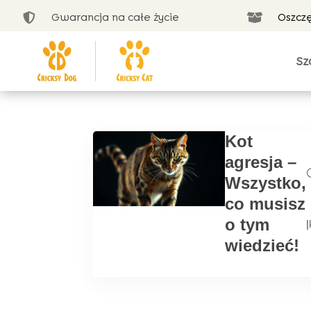
Gwarancja na całe życie
Oszcz


Sz
Kot
agresja –
Wszystko,
co musisz
o tym
|
wiedzieć!