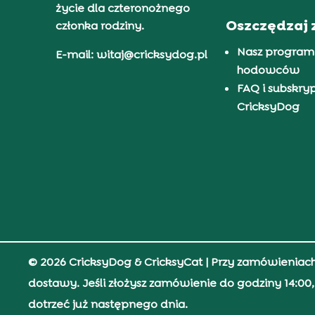
życie dla czteronożnego
Oszczędzaj 
członka rodziny.
Nasz program
E-mail: witaj@cricksydog.pl
hodowców
FAQ i subskry
CricksyDog
© 2026 CricksyDog & CricksyCat
| Przy zamówieniac
dostawy. Jeśli złożysz zamówienie do godziny 14:0
dotrzeć już następnego dnia.