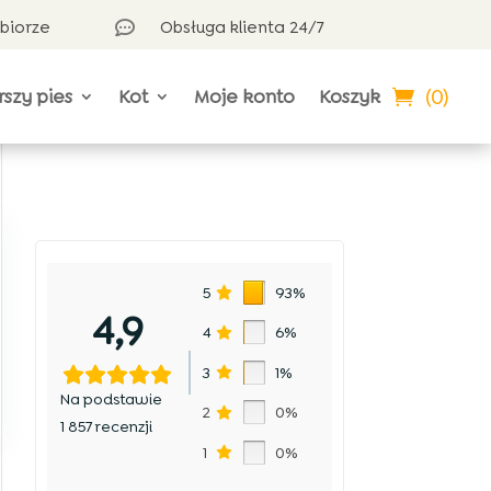
dbiorze
Obsługa klienta 24/7

(0)
rszy pies
Kot
Moje konto
Koszyk
5
93%
4,9
4
6%
3
1%
Na podstawie
2
0%
1 857 recenzji
1
0%