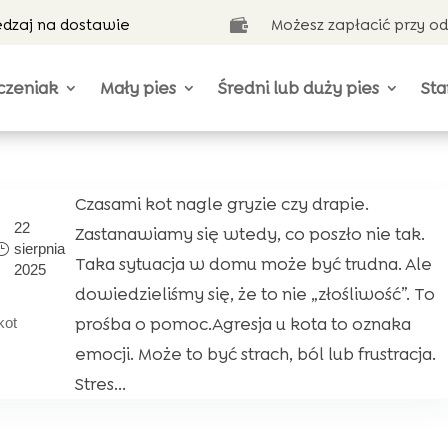
ędzaj na dostawie
Możesz zapłacić przy o

czeniak
Mały pies
Średni lub duży pies
Sta
Czasami kot nagle gryzie czy drapie.
22
Zastanawiamy się wtedy, co poszło nie tak.
sierpnia
Taka sytuacja w domu może być trudna. Ale
2025
dowiedzieliśmy się, że to nie „złośliwość”. To
prośba o pomoc.Agresja u kota to oznaka
kot
emocji. Może to być strach, ból lub frustracja.
Stres...