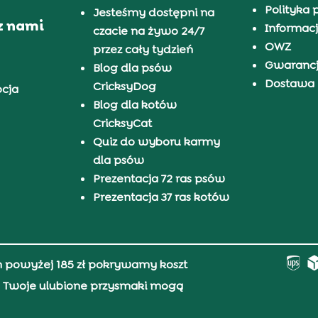
Polityka 
Jesteśmy dostępni na
z nami
Informacj
czacie na żywo 24/7
OWZ
przez cały tydzień
Gwaranc
Blog dla psów
Dostawa i
CricksyDog
pcja
Blog dla kotów
CricksyCat
Quiz do wyboru karmy
dla psów
Prezentacja 72 ras psów
Prezentacja 37 ras kotów
h powyżej 185 zł pokrywamy koszt
0, Twoje ulubione przysmaki mogą