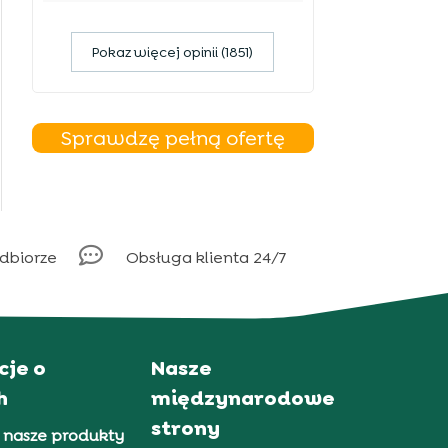
Pokaz więcej opinii (1851)
Sprawdzę pełną ofertę

odbiorze
Obsługa klienta 24/7
cje o
Nasze
h
międzynarodowe
strony
 nasze produkty