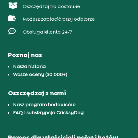

Oszczędzaj na dostawie

Możesz zapłacić przy odbiorze

Obsługa klienta 24/7
Poznaj nas
Nasza historia
Wasze oceny (30 000+)
Oszczędzaj z nami
Nasz program hodowców
FAQ i subskrypcja CricksyDog
Pomoc dla właścicieli psów i kotów