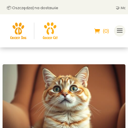
📦 Oszczędzaj na dostawie
🤝 Możesz 
(0)