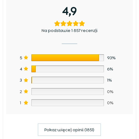
4,9
Na podstawie 1 857 recenzji
5
93%
4
6%
3
1%
2
0%
1
0%
Pokaz więcej opinii (1851)